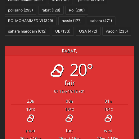
polisario
(293)
rabat
(128)
Roi
(280)
ROI MOHAMMED VI
(329)
russie
(177)
sahara
(471)
sahara marocain
(612)
UE
(133)
USA
(472)
vaccin
(235)
RABAT,
20°
fair
07:18
19:18 +01
23
00
01
h
h
h
19
18
18
°C
°C
°C
mon
tue
wed
26
/ 16
26
/ 16
26
/ 18
°C
°C
°C
°C
°C
°C