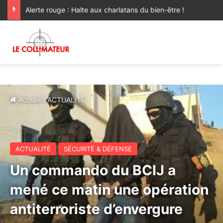
Alerte rouge : Halte aux charlatans du bien-être !
Accueil
/
ACTUALITÉ
ACTUALITÉ
SÉCURITÉ & DÉFENSE
Un commando du BCIJ a
mené ce matin une opération
antiterroriste d’envergure