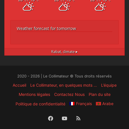
Weather forecast for tomorrow
Rabat,
climate ▸
2020 - 2026 | Le Collimateur © Tous droits réservés
Accueil
Le Collimateur, en quelques mots …
L’équipe
Mentions légales
Contactez Nous
Plan du site
Français
Arabe
Politique de confidentialité
Facebook
YouTube
RSS