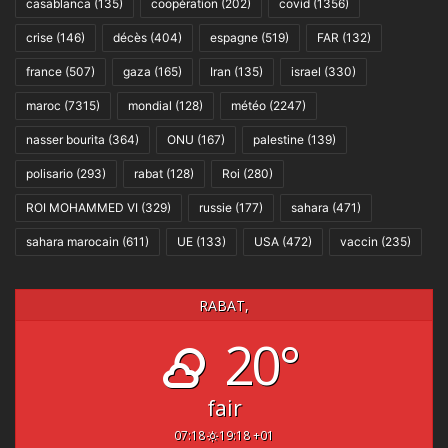
casablanca
(135)
coopération
(202)
covid
(1356)
crise
(146)
décès
(404)
espagne
(519)
FAR
(132)
france
(507)
gaza
(165)
Iran
(135)
israel
(330)
maroc
(7315)
mondial
(128)
météo
(2247)
nasser bourita
(364)
ONU
(167)
palestine
(139)
polisario
(293)
rabat
(128)
Roi
(280)
ROI MOHAMMED VI
(329)
russie
(177)
sahara
(471)
sahara marocain
(611)
UE
(133)
USA
(472)
vaccin
(235)
RABAT,
20°
fair
07:18
19:18 +01