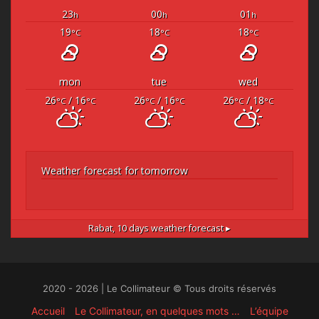
23
00
01
h
h
h
19
18
18
°C
°C
°C
mon
tue
wed
26
/ 16
26
/ 16
26
/ 18
°C
°C
°C
°C
°C
°C
Weather forecast for tomorrow
Rabat,
10 days weather forecast ▸
2020 - 2026 | Le Collimateur © Tous droits réservés
Accueil
Le Collimateur, en quelques mots …
L’équipe