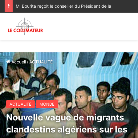
M. Bourita reçoit le conseiller du Président de la République de Roumanie, porteur d’un message adressé à SM le Roi
Accueil
/
ACTUALITÉ
ACTUALITÉ
MONDE
Nouvelle vague de migrants
clandestins algériens sur les