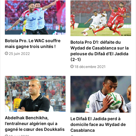
Botola Pro. Le WAC souffre
Botola Pro D1: défaite du
mais gagne trois unités !
Wydad de Casablanca sur la
pelouse du Difaâ d’El Jadida
25 juin 2022
(2-1)
18 décembre 2021
Abdelhak Benchikha,
Le Difaâ El Jadida perd à
l’entraîneur algérien qui a
domicile face au Wydad de
gagné le cœur des Doukkalis
Casablanca