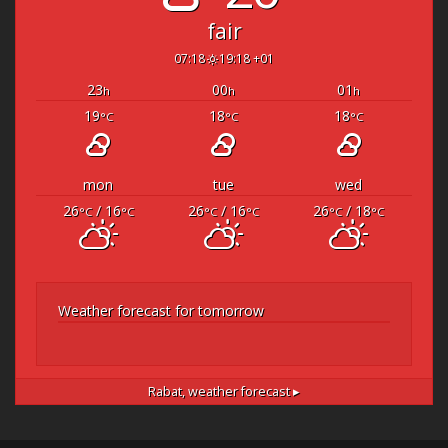
fair
07:18
19:18 +01
23
00
01
h
h
h
19
18
18
°C
°C
°C
mon
tue
wed
26
/ 16
26
/ 16
26
/ 18
°C
°C
°C
°C
°C
°C
Weather forecast for tomorrow
Rabat,
weather forecast ▸