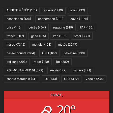
ALERTE MÉTÉO
(151)
algérie
(1219)
bilan
(232)
casablanca
(135)
coopération
(202)
covid
(1356)
crise
(146)
décès
(404)
espagne
(519)
FAR
(132)
france
(507)
gaza
(165)
Iran
(135)
israel
(330)
maroc
(7315)
mondial
(128)
météo
(2247)
nasser bourita
(364)
ONU
(167)
palestine
(139)
polisario
(293)
rabat
(128)
Roi
(280)
ROI MOHAMMED VI
(329)
russie
(177)
sahara
(471)
sahara marocain
(611)
UE
(133)
USA
(472)
vaccin
(235)
RABAT,
20°