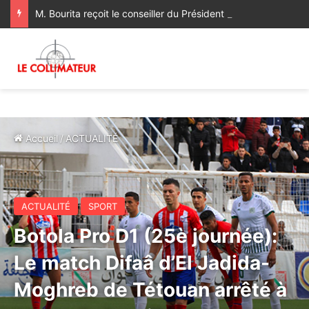
M. Bourita reçoit le conseiller du Président de la République de Roumanie, porteur d’un message adressé à SM le Roi
Accueil
/
ACTUALITÉ
ACTUALITÉ
SPORT
Botola Pro D1 (25è journée):
Le match Difaâ d’El Jadida-
Moghreb de Tétouan arrêté à