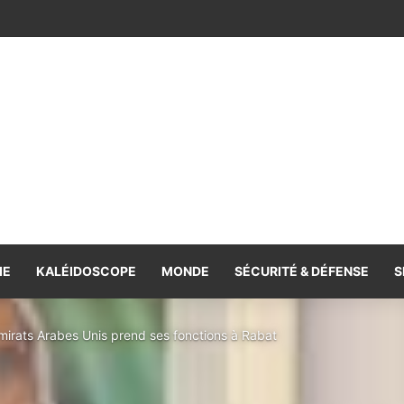
e la coopération, volonté commune de la renforcer et de la diversifie
IE
KALÉIDOSCOPE
MONDE
SÉCURITÉ & DÉFENSE
S
irats Arabes Unis prend ses fonctions à Rabat