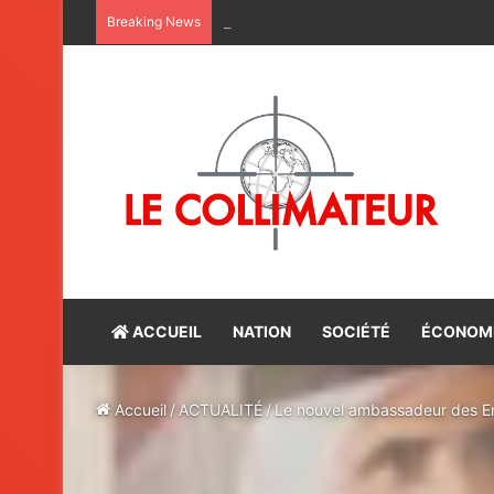
Maroc-Bénin : satisfaction du bilan d
Breaking News
ACCUEIL
NATION
SOCIÉTÉ
ÉCONOM
Accueil
/
ACTUALITÉ
/
Le nouvel ambassadeur des Em