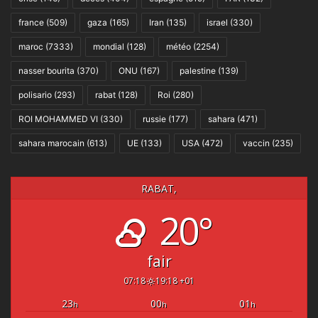
france
(509)
gaza
(165)
Iran
(135)
israel
(330)
maroc
(7333)
mondial
(128)
météo
(2254)
nasser bourita
(370)
ONU
(167)
palestine
(139)
polisario
(293)
rabat
(128)
Roi
(280)
ROI MOHAMMED VI
(330)
russie
(177)
sahara
(471)
sahara marocain
(613)
UE
(133)
USA
(472)
vaccin
(235)
RABAT,
20°
fair
07:18
19:18 +01
23
00
01
h
h
h