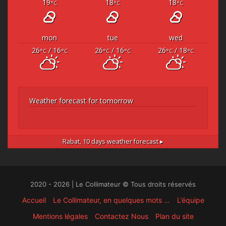
19
18
18
°C
°C
°C
mon
tue
wed
26
/ 16
26
/ 16
26
/ 18
°C
°C
°C
°C
°C
°C
Weather forecast for tomorrow
Rabat,
10 days weather forecast ▸
2020 - 2026 | Le Collimateur © Tous droits réservés
Accueil
Le Collimateur, en quelques mots …
L’équipe
Mentions légales
Contactez Nous
Plan du site