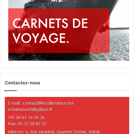
Contactez-nous
E-mail :
contact@lecollimateur.ma
m.hamrouch@yahoo.fr
Tél: 06 61 10 39 26
Fixe: 05 37 20 85 52
Adresse: 6, Rue Istanbul, Quartier Océan, Rabat