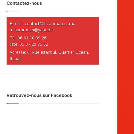
Contactez-nous
E-mail :
contact@lecollimateur.ma
m.hamrouch@yahoo.fr
Tél: 06 61 10 39 26
Fixe: 05 37 20 85 52
Adresse: 6, Rue Istanbul, Quartier Océan,
Rabat
Retrouvez-nous sur Facebook