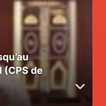
squ’au
l (CPS de