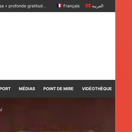
La voie express Tiznit – Dakhla rebaptisée « Donald J. Trump Highway ». Le Président américain exprime sa « profonde gratitude » à SM le Roi Mohammed VI
Français
العربية
PORT
MÉDIAS
POINT DE MIRE
VIDÉOTHÈQUE
A)