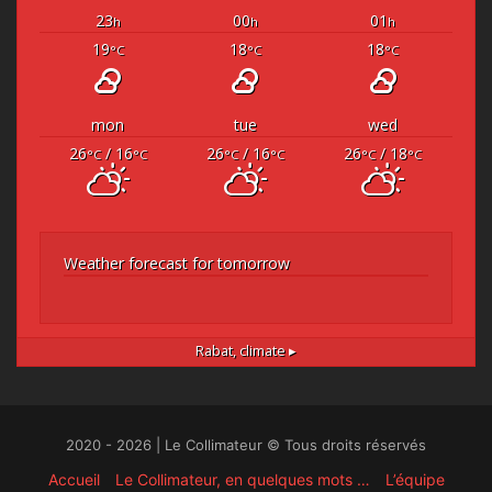
23
00
01
h
h
h
19
18
18
°C
°C
°C
mon
tue
wed
26
/ 16
26
/ 16
26
/ 18
°C
°C
°C
°C
°C
°C
Weather forecast for tomorrow
Rabat,
climate ▸
2020 - 2026 | Le Collimateur © Tous droits réservés
Accueil
Le Collimateur, en quelques mots …
L’équipe