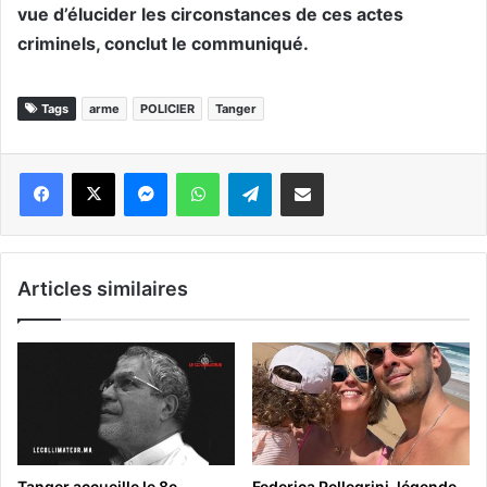
vue d’élucider les circonstances de ces actes
criminels, conclut le communiqué.
Tags
arme
POLICIER
Tanger
Messenger
WhatsApp
Telegram
Partager par email
Articles similaires
Tanger accueille le 8e
Federica Pellegrini, légende