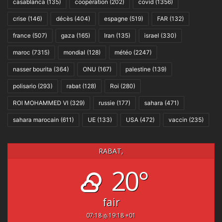
casablanca
(135)
coopération
(202)
covid
(1356)
crise
(146)
décès
(404)
espagne
(519)
FAR
(132)
france
(507)
gaza
(165)
Iran
(135)
israel
(330)
maroc
(7315)
mondial
(128)
météo
(2247)
nasser bourita
(364)
ONU
(167)
palestine
(139)
polisario
(293)
rabat
(128)
Roi
(280)
ROI MOHAMMED VI
(329)
russie
(177)
sahara
(471)
sahara marocain
(611)
UE
(133)
USA
(472)
vaccin
(235)
RABAT,
20°
fair
07:18
19:18 +01