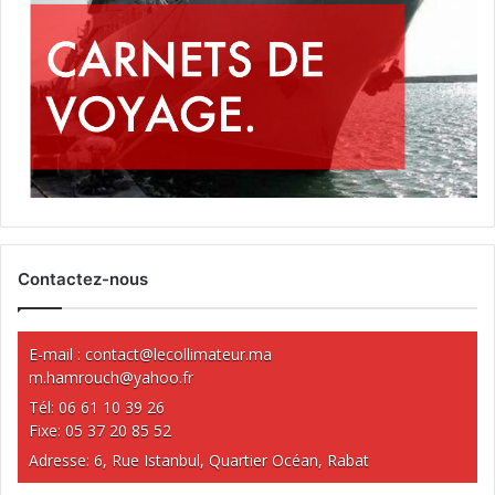
Contactez-nous
E-mail :
contact@lecollimateur.ma
m.hamrouch@yahoo.fr
Tél: 06 61 10 39 26
Fixe: 05 37 20 85 52
Adresse: 6, Rue Istanbul, Quartier Océan, Rabat