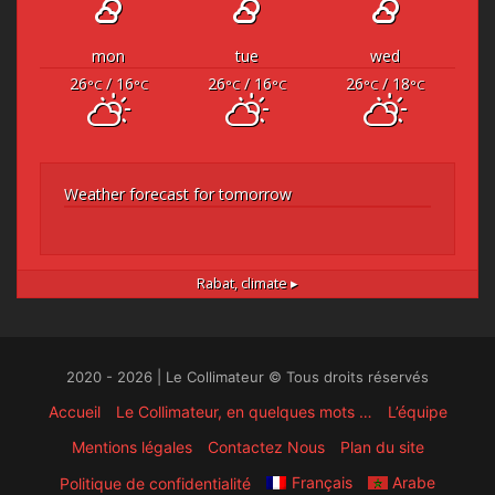
mon
tue
wed
26
/ 16
26
/ 16
26
/ 18
°C
°C
°C
°C
°C
°C
Weather forecast for tomorrow
Rabat,
climate ▸
2020 - 2026 | Le Collimateur © Tous droits réservés
Accueil
Le Collimateur, en quelques mots …
L’équipe
Mentions légales
Contactez Nous
Plan du site
Français
Arabe
Politique de confidentialité