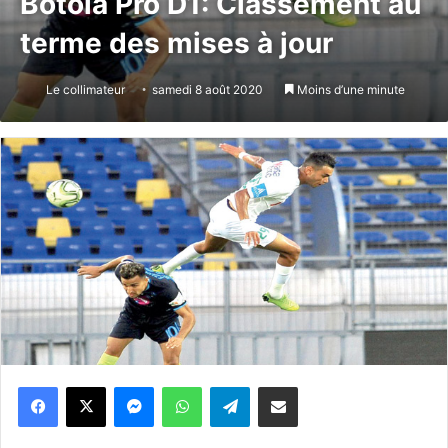
Botola Pro D1: Classement au
terme des mises à jour
Le collimateur
samedi 8 août 2020
Moins d’une minute
Messenger
WhatsApp
Telegram
Partager par email