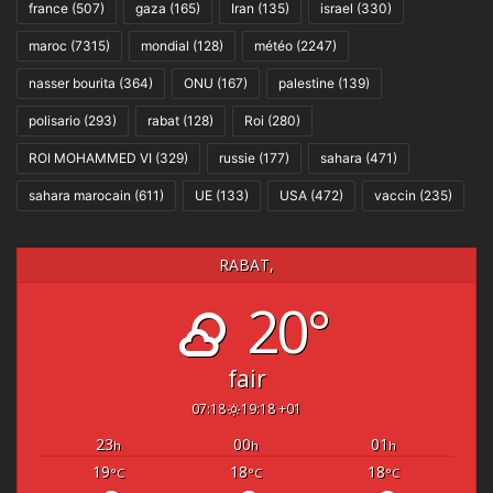
france
(507)
gaza
(165)
Iran
(135)
israel
(330)
maroc
(7315)
mondial
(128)
météo
(2247)
nasser bourita
(364)
ONU
(167)
palestine
(139)
polisario
(293)
rabat
(128)
Roi
(280)
ROI MOHAMMED VI
(329)
russie
(177)
sahara
(471)
sahara marocain
(611)
UE
(133)
USA
(472)
vaccin
(235)
RABAT,
20°
fair
07:18
19:18 +01
23
00
01
h
h
h
19
18
18
°C
°C
°C