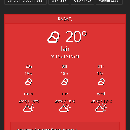
sahara marocain
(612)
UE
(133)
USA
(472)
vaccin
(235)
RABAT,
20°
fair
07:18
19:18 +01
23
00
01
h
h
h
19
18
18
°C
°C
°C
mon
tue
wed
26
/ 16
26
/ 16
26
/ 18
°C
°C
°C
°C
°C
°C
Weather forecast for tomorrow