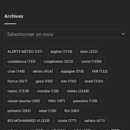
Archives
Archives
ALERTE MÉTÉO
(151)
algérie
(1219)
bilan
(232)
casablanca
(135)
coopération
(203)
covid
(1356)
crise
(146)
décès
(404)
espagne
(519)
FAR
(132)
france
(507)
gaza
(165)
Iran
(135)
israel
(330)
maroc
(7318)
mondial
(128)
météo
(2248)
nasser bourita
(365)
ONU
(167)
palestine
(139)
polisario
(293)
rabat
(128)
Roi
(280)
ROI MOHAMMED VI
(329)
russie
(177)
sahara
(471)