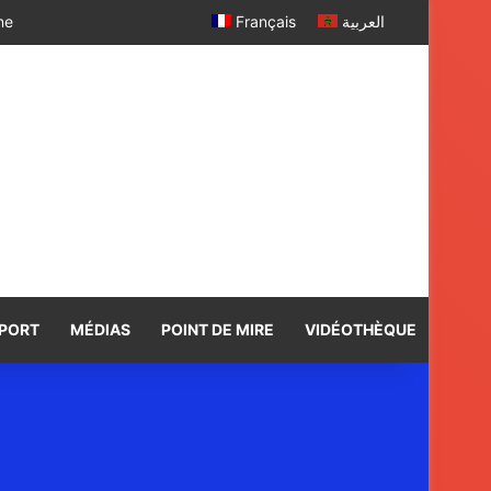
 SM le Roi
Français
العربية
PORT
MÉDIAS
POINT DE MIRE
VIDÉOTHÈQUE