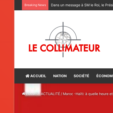
M. Bourita reçoit le conseiller du Pr
Breaking News
ACCUEIL
NATION
SOCIÉTÉ
ÉCONOM
Accueil
/
ACTUALITÉ
/
Maroc -Haïti: à quelle heure et