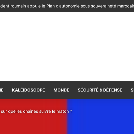
ésident de la République de Roumanie, porteur d’un message adressé à
IE
KALÉIDOSCOPE
MONDE
SÉCURITÉ & DÉFENSE
S
 sur quelles chaînes suivre le match ?