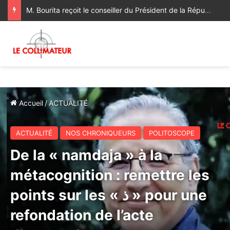
Sa Majesté le Roi reçoit le Wali de Bank Al-Maghrib
Accueil
/
ACTUALITÉ
ACTUALITÉ
NOS CHRONIQUEURS
POLITOSCOPE
De la « namdaja » à la
métacognition : remettre les
points sur les « ذ » pour une
refondation de l’acte