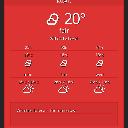
RABAT,
20°
fair
07:18
19:18 +01
23
00
01
h
h
h
19
18
18
°C
°C
°C
mon
tue
wed
26
/ 16
26
/ 16
26
/ 18
°C
°C
°C
°C
°C
°C
Weather forecast for tomorrow