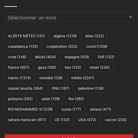
Archives
ALERTE MÉTÉO
(151)
algérie
(1219)
bilan
(232)
casablanca
(135)
coopération
(202)
covid
(1356)
crise
(146)
décès
(404)
espagne
(519)
FAR
(132)
france
(507)
gaza
(165)
Iran
(135)
israel
(330)
maroc
(7315)
mondial
(128)
météo
(2247)
nasser bourita
(364)
ONU
(167)
palestine
(139)
polisario
(293)
rabat
(128)
Roi
(280)
ROI MOHAMMED VI
(329)
russie
(177)
sahara
(471)
sahara marocain
(611)
UE
(133)
USA
(472)
vaccin
(235)