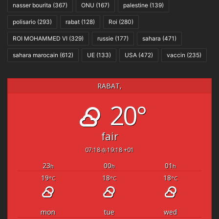
nasser bourita
(367)
ONU
(167)
palestine
(139)
polisario
(293)
rabat
(128)
Roi
(280)
ROI MOHAMMED VI
(329)
russie
(177)
sahara
(471)
sahara marocain
(612)
UE
(133)
USA
(472)
vaccin
(235)
RABAT,
20°
fair
07:18
19:18 +01
23
00
01
h
h
h
19
18
18
°C
°C
°C
mon
tue
wed