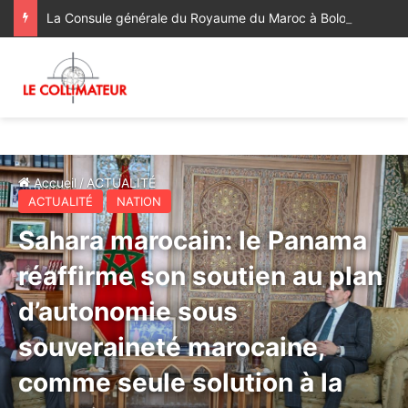
La Consule générale du Royaume du Maroc à Bologne a rendu visite à la famille du regretté Abderrahim Fakir, décédé à la suite d’une violente interpellation policière
Accueil
/
ACTUALITÉ
ACTUALITÉ
NATION
Sahara marocain: le Panama
réaffirme son soutien au plan
d’autonomie sous
souveraineté marocaine,
comme seule solution à la