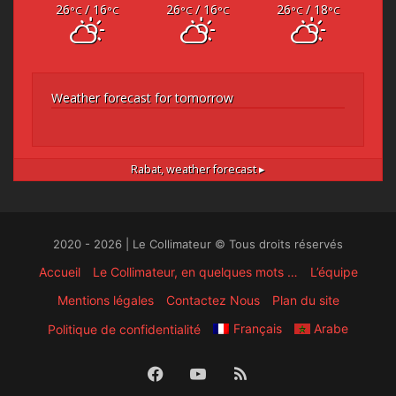
26
/ 16
26
/ 16
26
/ 18
°C
°C
°C
°C
°C
°C
Weather forecast for tomorrow
Rabat,
weather forecast ▸
2020 - 2026 | Le Collimateur © Tous droits réservés
Accueil
Le Collimateur, en quelques mots …
L’équipe
Mentions légales
Contactez Nous
Plan du site
Français
Arabe
Politique de confidentialité
Facebook
YouTube
RSS