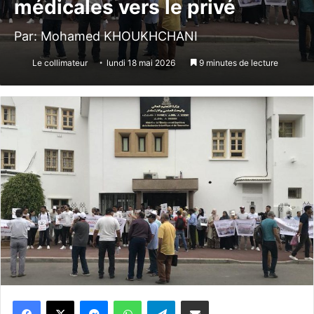
médicales vers le privé
Par: Mohamed KHOUKHCHANI
Le collimateur
lundi 18 mai 2026
9 minutes de lecture
Messenger
WhatsApp
Telegram
Partager par email