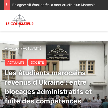
L’Homme ou l’IA ? L’humanité face à son premier rival
Accueil
/
ACTUALITÉ
ACTUALITÉ
SOCIÉTÉ
Les étudiants marocains
revenus d’Ukraine : entre
blocages administratifs et
fuite des compétences