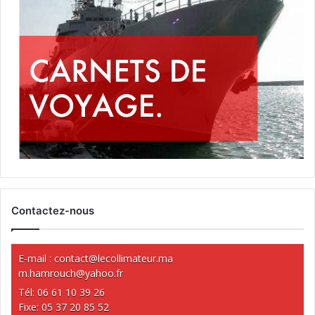
Contactez-nous
E-mail :
contact@lecollimateur.ma
m.hamrouch@yahoo.fr
Tél: 06 61 10 39 26
Fixe: 05 37 20 85 52