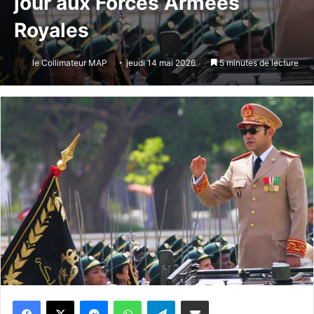
jour aux Forces Armées
Royales
le Collimateur MAP
jeudi 14 mai 2026
5 minutes de lecture
Messenger
WhatsApp
Telegram
Partager par email