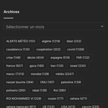
Archives
Archives
ALERTE MÉTÉO
(151)
algérie
(1219)
bilan
(232)
casablanca
(135)
coopération
(202)
covid
(1356)
crise
(146)
décès
(404)
espagne
(519)
FAR
(132)
france
(507)
gaza
(165)
Iran
(135)
israel
(330)
maroc
(7315)
mondial
(128)
météo
(2247)
nasser bourita
(364)
ONU
(167)
palestine
(139)
polisario
(293)
rabat
(128)
Roi
(280)
ROI MOHAMMED VI
(329)
russie
(177)
sahara
(471)
sahara marocain
(611)
UE
(133)
USA
(472)
vaccin
(235)