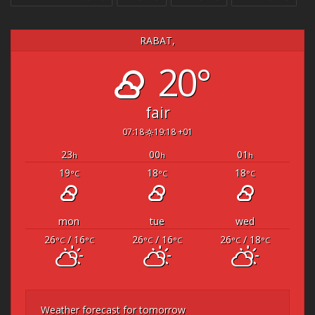
RABAT,
20°
fair
07:18
19:18 +01
23
00
01
h
h
h
19
18
18
°C
°C
°C
mon
tue
wed
26
/ 16
26
/ 16
26
/ 18
°C
°C
°C
°C
°C
°C
Weather forecast for tomorrow