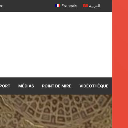
 SM le Roi
Français
العربية
PORT
MÉDIAS
POINT DE MIRE
VIDÉOTHÈQUE