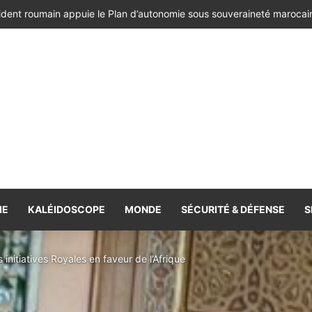
ésident de la République de Roumanie, porteur d’un message adressé à
IE
KALÉIDOSCOPE
MONDE
SÉCURITÉ & DÉFENSE
S
 initiatives Royales en faveur de l’Afrique