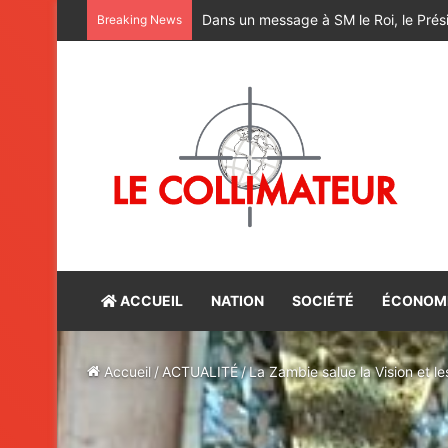
M. Bourita reçoit le conseiller du Pr
Breaking News
ACCUEIL
NATION
SOCIÉTÉ
ÉCONOM
Accueil
/
ACTUALITÉ
/
La Zambie salue la Vision et les