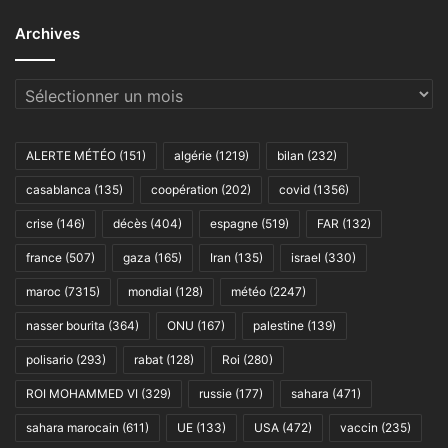
Archives
Archives
ALERTE MÉTÉO
(151)
algérie
(1219)
bilan
(232)
casablanca
(135)
coopération
(202)
covid
(1356)
crise
(146)
décès
(404)
espagne
(519)
FAR
(132)
france
(507)
gaza
(165)
Iran
(135)
israel
(330)
maroc
(7315)
mondial
(128)
météo
(2247)
nasser bourita
(364)
ONU
(167)
palestine
(139)
polisario
(293)
rabat
(128)
Roi
(280)
ROI MOHAMMED VI
(329)
russie
(177)
sahara
(471)
sahara marocain
(611)
UE
(133)
USA
(472)
vaccin
(235)