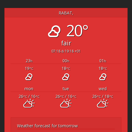
RABAT,
20°
fair
07:18
19:18 +01
23
00
01
h
h
h
19
18
18
°C
°C
°C
mon
tue
wed
26
/ 16
26
/ 16
26
/ 18
°C
°C
°C
°C
°C
°C
Weather forecast for tomorrow