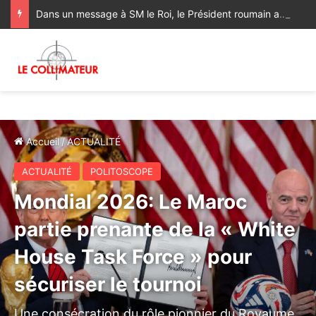
Dans un message à SM le Roi, le Président roumain appuie le Plan d’autonomie sous souveraineté marocaine
Accueil
/
ACTUALITÉ
ACTUALITÉ
POLITOSCOPE
Mondial 2026: Le Maroc
partie prenante de la « White
House Task Force » pour
sécuriser le tournoi
Une consécration du rôle pionnier du Royaume