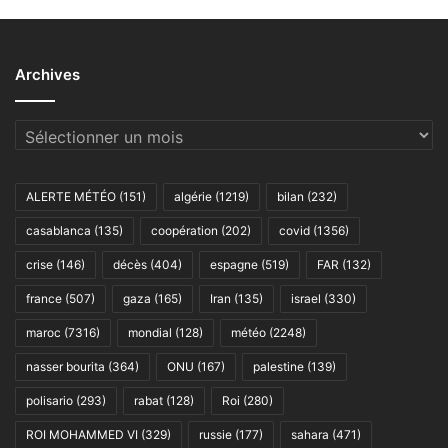
Archives
Archives
ALERTE MÉTÉO
(151)
algérie
(1219)
bilan
(232)
casablanca
(135)
coopération
(202)
covid
(1356)
crise
(146)
décès
(404)
espagne
(519)
FAR
(132)
france
(507)
gaza
(165)
Iran
(135)
israel
(330)
maroc
(7316)
mondial
(128)
météo
(2248)
nasser bourita
(364)
ONU
(167)
palestine
(139)
polisario
(293)
rabat
(128)
Roi
(280)
ROI MOHAMMED VI
(329)
russie
(177)
sahara
(471)