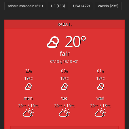
sahara marocain
(611)
UE
(133)
USA
(472)
vaccin
(235)
RABAT,
20°
fair
07:18
19:18 +01
23
00
01
h
h
h
19
18
18
°C
°C
°C
mon
tue
wed
26
/ 16
26
/ 16
26
/ 18
°C
°C
°C
°C
°C
°C