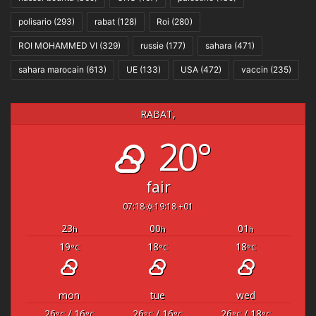
polisario
(293)
rabat
(128)
Roi
(280)
ROI MOHAMMED VI
(329)
russie
(177)
sahara
(471)
sahara marocain
(613)
UE
(133)
USA
(472)
vaccin
(235)
RABAT,
20°
fair
07:18
19:18 +01
23
00
01
h
h
h
19
18
18
°C
°C
°C
mon
tue
wed
26
/ 16
26
/ 16
26
/ 18
°C
°C
°C
°C
°C
°C