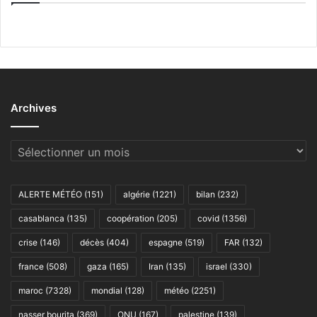
Archives
Archives
ALERTE MÉTÉO
(151)
algérie
(1221)
bilan
(232)
casablanca
(135)
coopération
(205)
covid
(1356)
crise
(146)
décès
(404)
espagne
(519)
FAR
(132)
france
(508)
gaza
(165)
Iran
(135)
israel
(330)
maroc
(7328)
mondial
(128)
météo
(2251)
nasser bourita
(369)
ONU
(167)
palestine
(139)