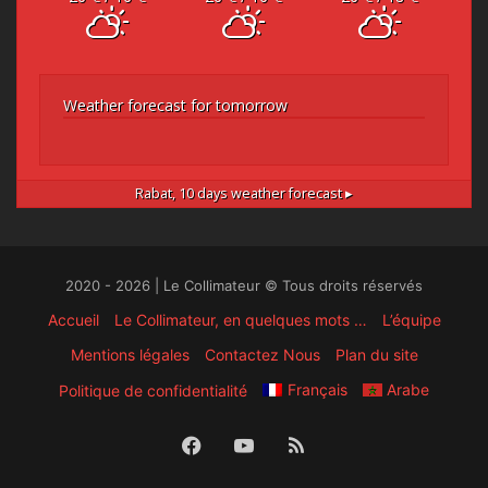
Weather forecast for tomorrow
Rabat,
10 days weather forecast ▸
2020 - 2026 | Le Collimateur © Tous droits réservés
Accueil
Le Collimateur, en quelques mots …
L’équipe
Mentions légales
Contactez Nous
Plan du site
Français
Arabe
Politique de confidentialité
Facebook
YouTube
RSS