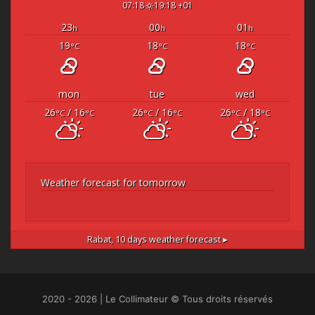
07:18
19:18 +01
23
00
01
h
h
h
19
18
18
°C
°C
°C
mon
tue
wed
26
/ 16
26
/ 16
26
/ 18
°C
°C
°C
°C
°C
°C
Weather forecast for tomorrow
Rabat,
10 days weather forecast ▸
2020 - 2026 | Le Collimateur © Tous droits réservés