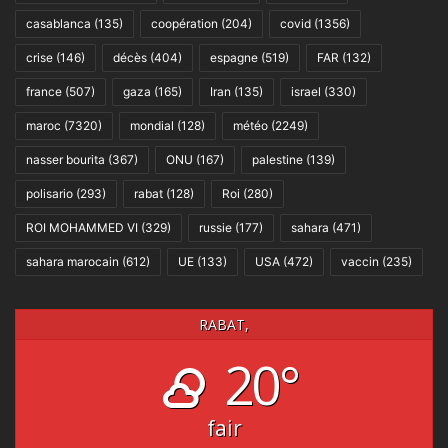
casablanca
(135)
coopération
(204)
covid
(1356)
crise
(146)
décès
(404)
espagne
(519)
FAR
(132)
france
(507)
gaza
(165)
Iran
(135)
israel
(330)
maroc
(7320)
mondial
(128)
météo
(2249)
nasser bourita
(367)
ONU
(167)
palestine
(139)
polisario
(293)
rabat
(128)
Roi
(280)
ROI MOHAMMED VI
(329)
russie
(177)
sahara
(471)
sahara marocain
(612)
UE
(133)
USA
(472)
vaccin
(235)
RABAT,
20°
fair