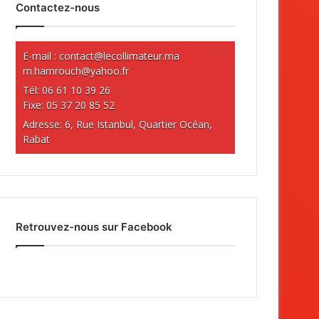
Contactez-nous
E-mail :
contact@lecollimateur.ma
m.hamrouch@yahoo.fr
Tél: 06 61 10 39 26
Fixe: 05 37 20 85 52
Adresse: 6, Rue Istanbul, Quartier Océan,
Rabat
Retrouvez-nous sur Facebook