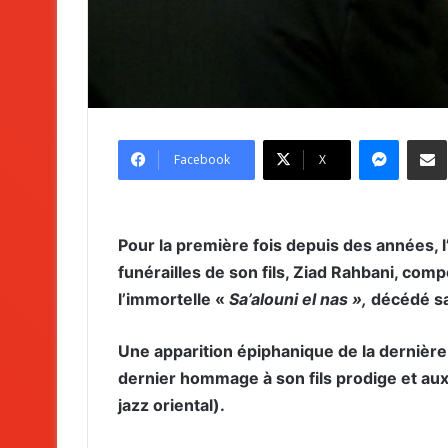
Messenger
Partag
Facebook
X
Pour la première fois depuis des années, l’
funérailles de son fils, Ziad Rahbani, com
l’immortelle «
Sa’alouni el nas »,
décédé sam
Une apparition épiphanique de la dernièr
dernier hommage à son fils prodige et aux
jazz oriental).