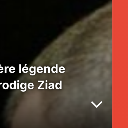
ère légende
prodige Ziad