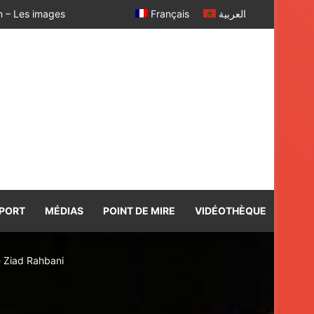
La Consule générale du Royaume du Maroc à Bologne a rendu visite à la famille du regretté Abderrahim Fakir, décédé à la suite d’une violente interpellation policière
Français
العربية
PORT
MÉDIAS
POINT DE MIRE
VIDÉOTHÈQUE
e Ziad Rahbani