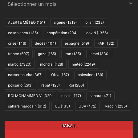
Archives
ALERTE MÉTÉO
(151)
algérie
(1219)
bilan
(232)
casablanca
(135)
coopération
(204)
covid
(1356)
crise
(146)
décès
(404)
espagne
(519)
FAR
(132)
france
(507)
gaza
(165)
Iran
(135)
israel
(330)
maroc
(7320)
mondial
(128)
météo
(2249)
nasser bourita
(367)
ONU
(167)
palestine
(139)
polisario
(293)
rabat
(128)
Roi
(280)
ROI MOHAMMED VI
(329)
russie
(177)
sahara
(471)
sahara marocain
(612)
UE
(133)
USA
(472)
vaccin
(235)
RABAT,