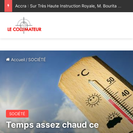
Accra : Sur Très Haute Instruction Royale, M. Bourita représente Sa Majesté le Roi au Sommet extraordinaire de l’UA sur l’élimination du Sida d’ici 2030
Accueil
/
SOCIÉTÉ
SOCIÉTÉ
Temps assez chaud ce