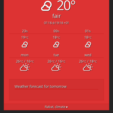
20°
fair
07:18
19:18 +01
23
00
01
h
h
h
19
18
18
°C
°C
°C
mon
tue
wed
26
/ 16
26
/ 16
26
/ 18
°C
°C
°C
°C
°C
°C
Weather forecast for tomorrow
Rabat,
climate ▸