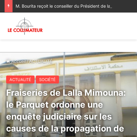
M. Bourita reçoit le conseiller du Président de la République de Roumanie, porteur d’un message adressé à SM le Roi
Accueil
/
ACTUALITÉ
ACTUALITÉ
SOCIÉTÉ
Fraiseries de Lalla Mimouna:
le Parquet ordonne une
enquête judiciaire sur les
causes de la propagation de