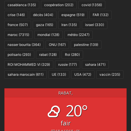
casablanca
(135)
coopération
(202)
covid
(1356)
crise
(146)
décès
(404)
espagne
(519)
FAR
(132)
france
(507)
gaza
(165)
Iran
(135)
israel
(330)
maroc
(7315)
mondial
(128)
météo
(2247)
nasser bourita
(364)
ONU
(167)
palestine
(139)
polisario
(293)
rabat
(128)
Roi
(280)
ROI MOHAMMED VI
(329)
russie
(177)
sahara
(471)
sahara marocain
(611)
UE
(133)
USA
(472)
vaccin
(235)
RABAT,
20°
fair
07:18
19:18 +01