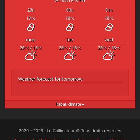
23
00
01
h
h
h
19
18
18
°C
°C
°C
mon
tue
wed
26
/ 16
26
/ 16
26
/ 18
°C
°C
°C
°C
°C
°C
Weather forecast for tomorrow
Rabat,
climate ▸
2020 - 2026 | Le Collimateur © Tous droits réservés