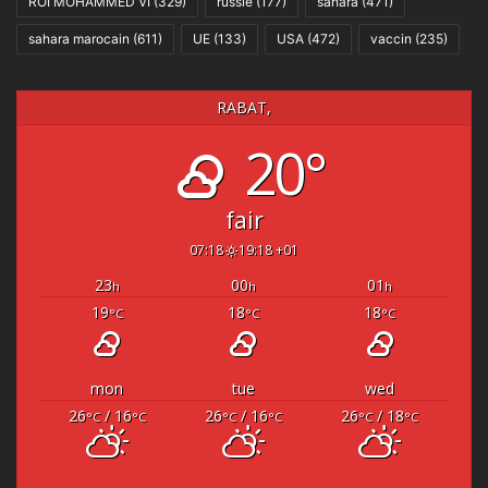
ROI MOHAMMED VI
(329)
russie
(177)
sahara
(471)
sahara marocain
(611)
UE
(133)
USA
(472)
vaccin
(235)
RABAT,
20°
fair
07:18
19:18 +01
23
00
01
h
h
h
19
18
18
°C
°C
°C
mon
tue
wed
26
/ 16
26
/ 16
26
/ 18
°C
°C
°C
°C
°C
°C