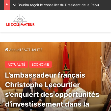
M. Bourita reçoit le conseiller du Président de la République de Roumanie, porteur d’un message adressé à SM le Roi
Accueil
/
ACTUALITÉ
ACTUALITÉ
ÉCONOMIE
L’ambassadeur français
Christophe Lecourtier
s’enquiert des opportunités
d’investissement dans la