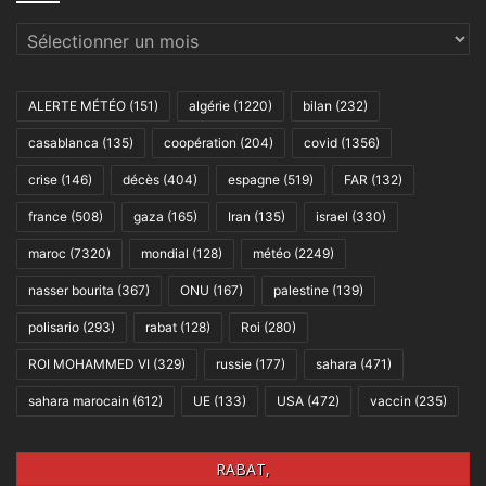
Archives
ALERTE MÉTÉO
(151)
algérie
(1220)
bilan
(232)
casablanca
(135)
coopération
(204)
covid
(1356)
crise
(146)
décès
(404)
espagne
(519)
FAR
(132)
france
(508)
gaza
(165)
Iran
(135)
israel
(330)
maroc
(7320)
mondial
(128)
météo
(2249)
nasser bourita
(367)
ONU
(167)
palestine
(139)
polisario
(293)
rabat
(128)
Roi
(280)
ROI MOHAMMED VI
(329)
russie
(177)
sahara
(471)
sahara marocain
(612)
UE
(133)
USA
(472)
vaccin
(235)
RABAT,