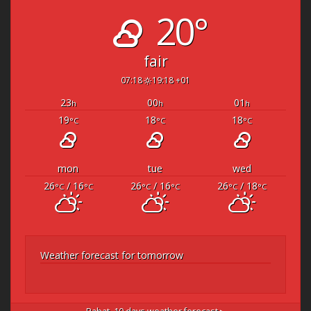
20°
fair
07:18
19:18 +01
23
00
01
h
h
h
19
18
18
°C
°C
°C
mon
tue
wed
26
/ 16
26
/ 16
26
/ 18
°C
°C
°C
°C
°C
°C
Weather forecast for tomorrow