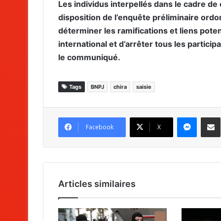
Les individus interpellés dans le cadre de 
disposition de l’enquête préliminaire ord
déterminer les ramifications et liens poten
international et d’arrêter tous les partici
le communiqué.
Tags
BNPJ
chira
saisie
Messenger
Partag
Facebook
X
Articles similaires