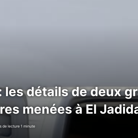
: les détails de deux 
ères menées à El Jadid
 de lecture 1 minute