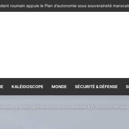
ésident de la République de Roumanie, porteur d’un message adressé à
IE
KALÉIDOSCOPE
MONDE
SÉCURITÉ & DÉFENSE
S
 de deux grandes opérations policières menées à El Jadida et M’haya