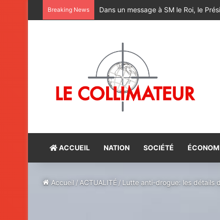
M. Bourita reçoit le conseiller du Pr
Breaking News
ACCUEIL
NATION
SOCIÉTÉ
ÉCONOM
Accueil
/
ACTUALITÉ
/
Lutte anti-drogue: les détails