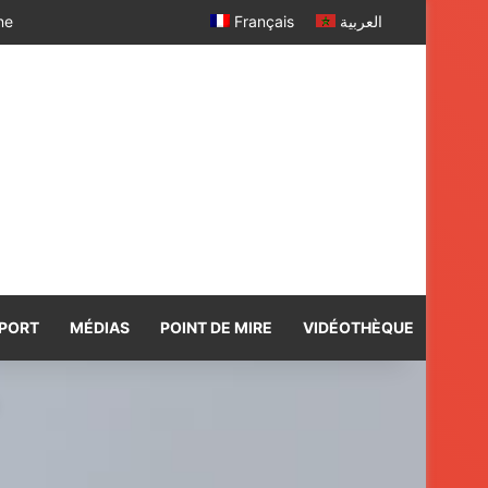
 SM le Roi
Français
العربية
PORT
MÉDIAS
POINT DE MIRE
VIDÉOTHÈQUE