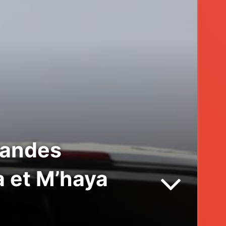
grandes
a et M’haya