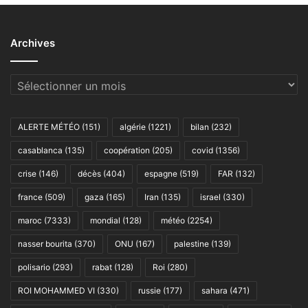
Archives
Archives
ALERTE MÉTÉO
(151)
algérie
(1221)
bilan
(232)
casablanca
(135)
coopération
(205)
covid
(1356)
crise
(146)
décès
(404)
espagne
(519)
FAR
(132)
france
(509)
gaza
(165)
Iran
(135)
israel
(330)
maroc
(7333)
mondial
(128)
météo
(2254)
nasser bourita
(370)
ONU
(167)
palestine
(139)
polisario
(293)
rabat
(128)
Roi
(280)
ROI MOHAMMED VI
(330)
russie
(177)
sahara
(471)