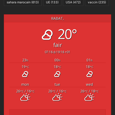
sahara marocain
(613)
UE
(133)
USA
(472)
vaccin
(235)
RABAT,
20°
fair
07:18
19:18 +01
23
00
01
h
h
h
19
18
18
°C
°C
°C
mon
tue
wed
26
/ 16
26
/ 16
26
/ 18
°C
°C
°C
°C
°C
°C