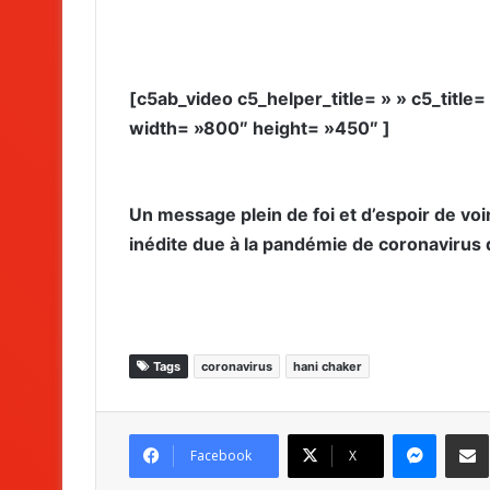
[c5ab_video c5_helper_title= » » c5_title
width= »800″ height= »450″ ]
Un message plein de foi et d’espoir de voi
inédite due à la pandémie de coronavirus 
Tags
coronavirus
hani chaker
Messenger
Partag
Facebook
X