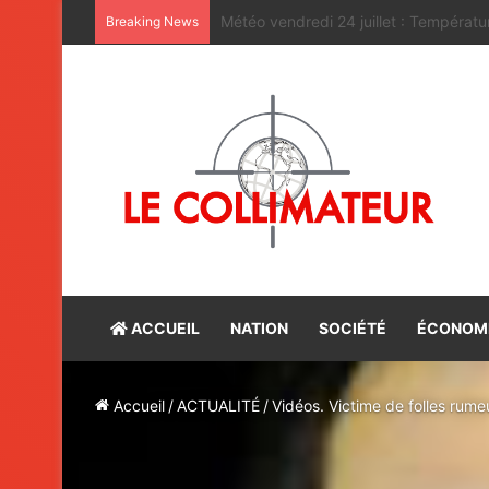
Projet de loi sur la profession d’avocat
Breaking News
ACCUEIL
NATION
SOCIÉTÉ
ÉCONOM
Accueil
/
ACTUALITÉ
/
Vidéos. Victime de folles rum