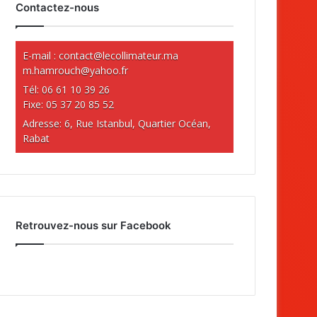
Contactez-nous
E-mail :
contact@lecollimateur.ma
m.hamrouch@yahoo.fr
Tél: 06 61 10 39 26
Fixe: 05 37 20 85 52
Adresse: 6, Rue Istanbul, Quartier Océan,
Rabat
Retrouvez-nous sur Facebook