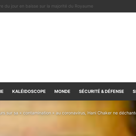
 et la Cour constitutionnelle : entre la portée de la décision et la sage
IE
KALÉIDOSCOPE
MONDE
SÉCURITÉ & DÉFENSE
S
eurs sur sa « contamination » au coronavirus, Hani Chaker ne déchan