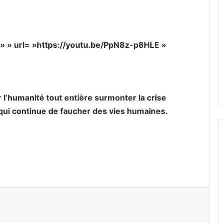
= » » url= »https://youtu.be/PpN8z-p8HLE »
r l’humanité tout entière surmonter la crise
qui continue de faucher des vies humaines.
er par email