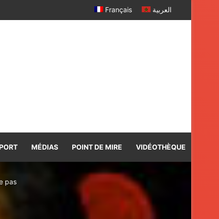
sse législative
Français
العربية
PORT
MÉDIAS
POINT DE MIRE
VIDÉOTHÈQUE
te pas