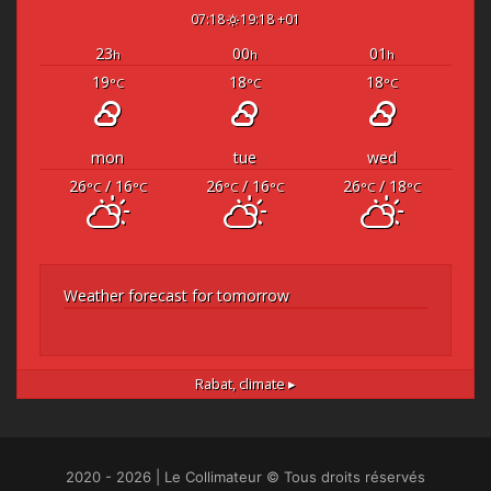
07:18
19:18 +01
23
00
01
h
h
h
19
18
18
°C
°C
°C
mon
tue
wed
26
/ 16
26
/ 16
26
/ 18
°C
°C
°C
°C
°C
°C
Weather forecast for tomorrow
Rabat,
climate ▸
2020 - 2026 | Le Collimateur © Tous droits réservés