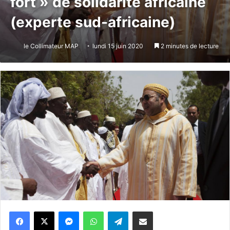
fort » de solidarité africaine
(experte sud-africaine)
le Collimateur MAP
lundi 15 juin 2020
2 minutes de lecture
Messenger
WhatsApp
Telegram
Partager par email