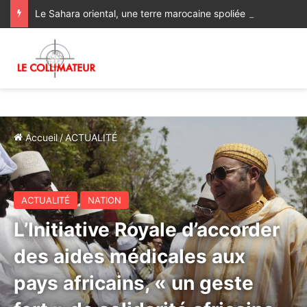
Le Sahara oriental, une terre marocaine spoliée : les archives françaises rétablissent une vérité historique
Accueil
/
ACTUALITÉ
ACTUALITÉ
NATION
L’Initiative Royale d’accorder
des aides médicales aux
pays africains, « un geste