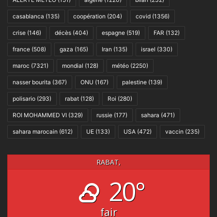
casablanca
(135)
coopération
(204)
covid
(1356)
crise
(146)
décès
(404)
espagne
(519)
FAR
(132)
france
(508)
gaza
(165)
Iran
(135)
israel
(330)
maroc
(7321)
mondial
(128)
météo
(2250)
nasser bourita
(367)
ONU
(167)
palestine
(139)
polisario
(293)
rabat
(128)
Roi
(280)
ROI MOHAMMED VI
(329)
russie
(177)
sahara
(471)
sahara marocain
(612)
UE
(133)
USA
(472)
vaccin
(235)
RABAT,
20°
fair