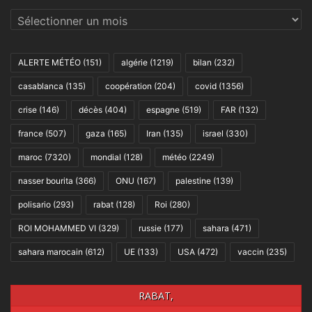
Archives
ALERTE MÉTÉO
(151)
algérie
(1219)
bilan
(232)
casablanca
(135)
coopération
(204)
covid
(1356)
crise
(146)
décès
(404)
espagne
(519)
FAR
(132)
france
(507)
gaza
(165)
Iran
(135)
israel
(330)
maroc
(7320)
mondial
(128)
météo
(2249)
nasser bourita
(366)
ONU
(167)
palestine
(139)
polisario
(293)
rabat
(128)
Roi
(280)
ROI MOHAMMED VI
(329)
russie
(177)
sahara
(471)
sahara marocain
(612)
UE
(133)
USA
(472)
vaccin
(235)
RABAT,