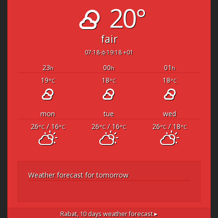
20°
fair
07:18
19:18 +01
23
00
01
h
h
h
19
18
18
°C
°C
°C
mon
tue
wed
26
/ 16
26
/ 16
26
/ 18
°C
°C
°C
°C
°C
°C
Weather forecast for tomorrow
Rabat,
10 days weather forecast ▸