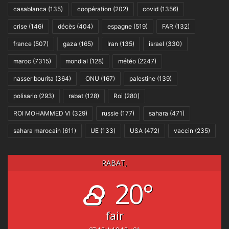
casablanca
(135)
coopération
(202)
covid
(1356)
crise
(146)
décès
(404)
espagne
(519)
FAR
(132)
france
(507)
gaza
(165)
Iran
(135)
israel
(330)
maroc
(7315)
mondial
(128)
météo
(2247)
nasser bourita
(364)
ONU
(167)
palestine
(139)
polisario
(293)
rabat
(128)
Roi
(280)
ROI MOHAMMED VI
(329)
russie
(177)
sahara
(471)
sahara marocain
(611)
UE
(133)
USA
(472)
vaccin
(235)
RABAT,
20°
fair