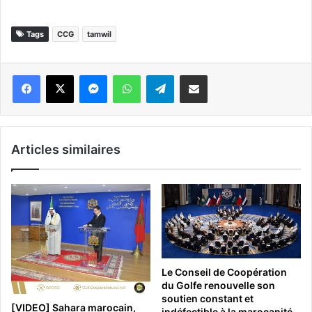
Tags
CCG
tamwil
Messenger
WhatsApp
Telegram
Partager par email
Articles similaires
Le Conseil de Coopération
du Golfe renouvelle son
soutien constant et
[VIDEO] Sahara marocain,
indéfectible à la marocanité