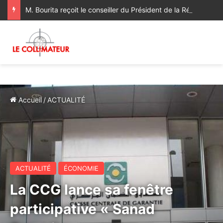
M. Bourita reçoit le conseiller du Président de la République de Roumanie, porteur d’un message adressé à SM le Roi
Accueil
/
ACTUALITÉ
ACTUALITÉ
ÉCONOMIE
La CCG lance sa fenêtre
participative « Sanad