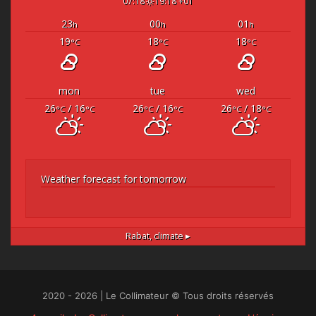
07:18
19:18 +01
23
00
01
h
h
h
19
18
18
°C
°C
°C
mon
tue
wed
26
/ 16
26
/ 16
26
/ 18
°C
°C
°C
°C
°C
°C
Weather forecast for tomorrow
Rabat,
climate ▸
2020 - 2026 | Le Collimateur © Tous droits réservés