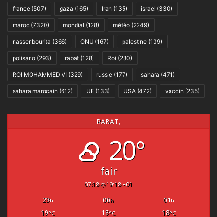
france
(507)
gaza
(165)
Iran
(135)
israel
(330)
maroc
(7320)
mondial
(128)
météo
(2249)
nasser bourita
(366)
ONU
(167)
palestine
(139)
polisario
(293)
rabat
(128)
Roi
(280)
ROI MOHAMMED VI
(329)
russie
(177)
sahara
(471)
sahara marocain
(612)
UE
(133)
USA
(472)
vaccin
(235)
RABAT,
20°
fair
07:18
19:18 +01
23
00
01
h
h
h
19
18
18
°C
°C
°C