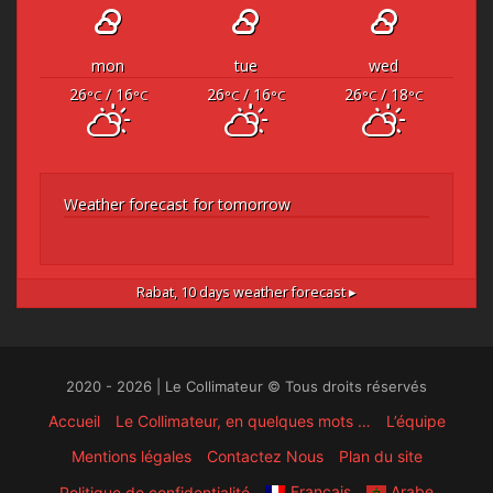
mon
tue
wed
26
/ 16
26
/ 16
26
/ 18
°C
°C
°C
°C
°C
°C
Weather forecast for tomorrow
Rabat,
10 days weather forecast ▸
2020 - 2026 | Le Collimateur © Tous droits réservés
Accueil
Le Collimateur, en quelques mots …
L’équipe
Mentions légales
Contactez Nous
Plan du site
Français
Arabe
Politique de confidentialité