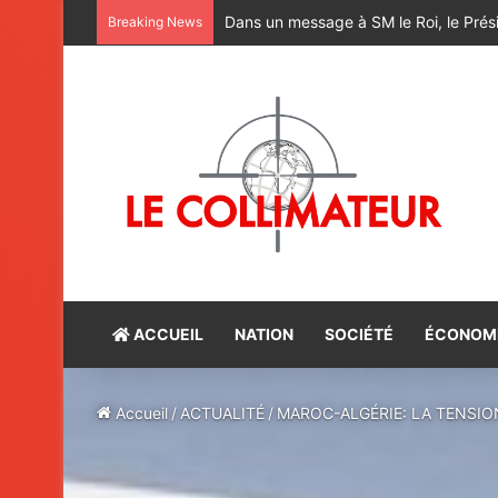
M. Bourita reçoit le conseiller du Pr
Breaking News
ACCUEIL
NATION
SOCIÉTÉ
ÉCONOM
Accueil
/
ACTUALITÉ
/
MAROC-ALGÉRIE: LA TENSION