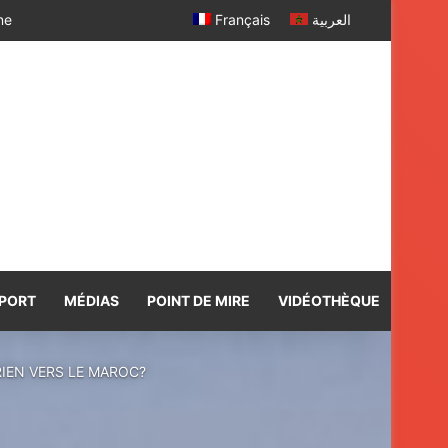
 SM le Roi
Français
العربية
PORT
MÉDIAS
POINT DE MIRE
VIDÉOTHÈQUE
RIEN VERS LE MAROC?