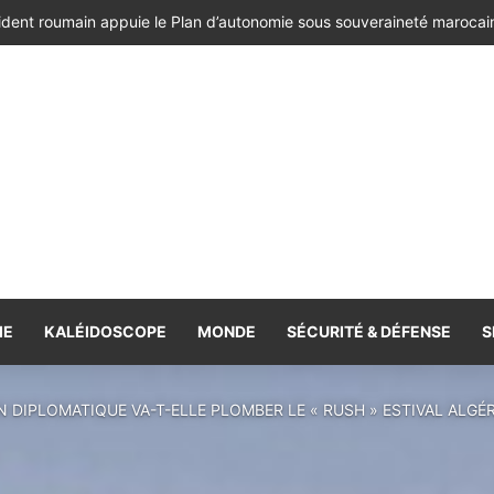
ésident de la République de Roumanie, porteur d’un message adressé à
IE
KALÉIDOSCOPE
MONDE
SÉCURITÉ & DÉFENSE
S
 DIPLOMATIQUE VA-T-ELLE PLOMBER LE « RUSH » ESTIVAL ALGÉ