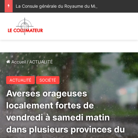
La Consule générale du Royaume du Maroc à Bologne a rendu visite à la famille du regretté Abderrahim Fakir, décédé à la suite d’une violente interpellation policière
Accueil
/
ACTUALITÉ
ACTUALITÉ
SOCIÉTÉ
Averses orageuses
localement fortes de
vendredi à samedi matin
dans plusieurs provinces du