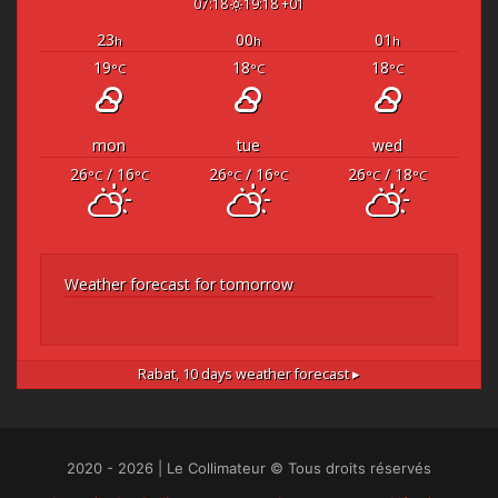
07:18
19:18 +01
23
00
01
h
h
h
19
18
18
°C
°C
°C
mon
tue
wed
26
/ 16
26
/ 16
26
/ 18
°C
°C
°C
°C
°C
°C
Weather forecast for tomorrow
Rabat,
10 days weather forecast ▸
2020 - 2026 | Le Collimateur © Tous droits réservés