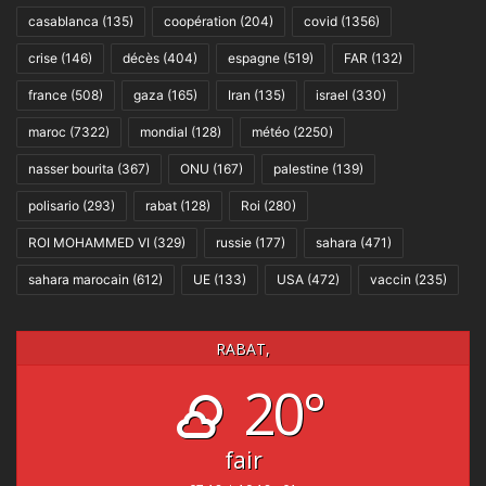
casablanca
(135)
coopération
(204)
covid
(1356)
crise
(146)
décès
(404)
espagne
(519)
FAR
(132)
france
(508)
gaza
(165)
Iran
(135)
israel
(330)
maroc
(7322)
mondial
(128)
météo
(2250)
nasser bourita
(367)
ONU
(167)
palestine
(139)
polisario
(293)
rabat
(128)
Roi
(280)
ROI MOHAMMED VI
(329)
russie
(177)
sahara
(471)
sahara marocain
(612)
UE
(133)
USA
(472)
vaccin
(235)
RABAT,
20°
fair