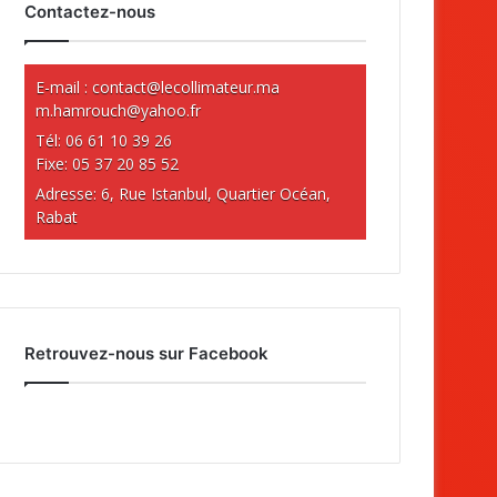
Contactez-nous
E-mail :
contact@lecollimateur.ma
m.hamrouch@yahoo.fr
Tél: 06 61 10 39 26
Fixe: 05 37 20 85 52
Adresse: 6, Rue Istanbul, Quartier Océan,
Rabat
Retrouvez-nous sur Facebook