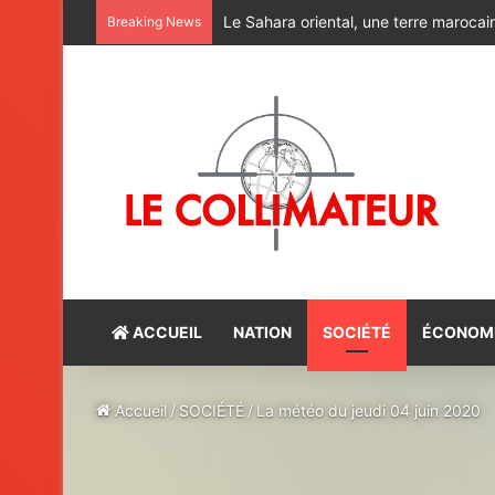
Alerte rouge : Halte aux charlatans du
Breaking News
ACCUEIL
NATION
SOCIÉTÉ
ÉCONOM
Accueil
/
SOCIÉTÉ
/
La météo du jeudi 04 juin 2020