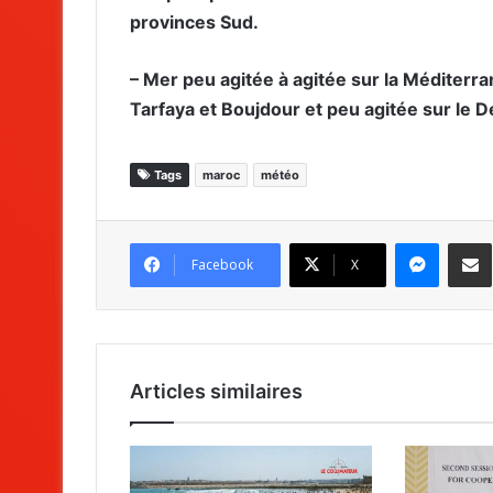
provinces Sud.
– Mer peu agitée à agitée sur la Méditerra
Tarfaya et Boujdour et peu agitée sur le Dét
Tags
maroc
météo
Messenger
Partag
Facebook
X
Articles similaires