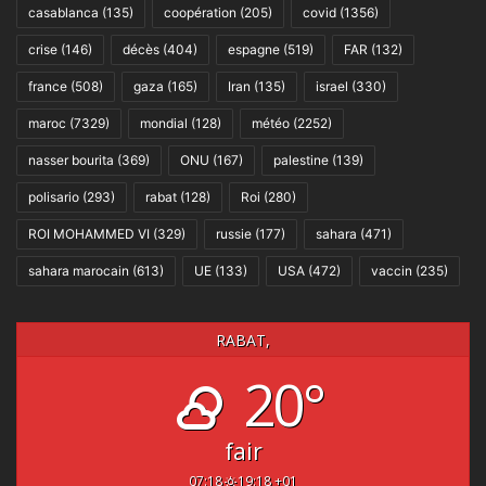
casablanca
(135)
coopération
(205)
covid
(1356)
crise
(146)
décès
(404)
espagne
(519)
FAR
(132)
france
(508)
gaza
(165)
Iran
(135)
israel
(330)
maroc
(7329)
mondial
(128)
météo
(2252)
nasser bourita
(369)
ONU
(167)
palestine
(139)
polisario
(293)
rabat
(128)
Roi
(280)
ROI MOHAMMED VI
(329)
russie
(177)
sahara
(471)
sahara marocain
(613)
UE
(133)
USA
(472)
vaccin
(235)
RABAT,
20°
fair
07:18
19:18 +01