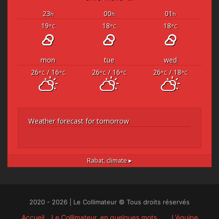
23
00
01
h
h
h
19
18
18
°C
°C
°C
mon
tue
wed
26
/ 16
26
/ 16
26
/ 18
°C
°C
°C
°C
°C
°C
Weather forecast for tomorrow
Rabat,
climate ▸
2020 - 2026 | Le Collimateur © Tous droits réservés
Accueil
Le Collimateur, en quelques mots …
L’équipe