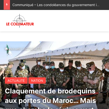
Communiqué – Les condoléances du gouvernement italien à la famille du regretté Abderrahim Fakir
Accueil
/
ACTUALITÉ
ACTUALITÉ
NATION
Claquement de brodequins
aux portes du Maroc… Mais