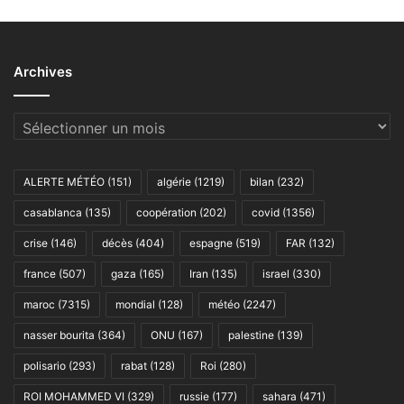
Archives
Archives
ALERTE MÉTÉO
(151)
algérie
(1219)
bilan
(232)
casablanca
(135)
coopération
(202)
covid
(1356)
crise
(146)
décès
(404)
espagne
(519)
FAR
(132)
france
(507)
gaza
(165)
Iran
(135)
israel
(330)
maroc
(7315)
mondial
(128)
météo
(2247)
nasser bourita
(364)
ONU
(167)
palestine
(139)
polisario
(293)
rabat
(128)
Roi
(280)
ROI MOHAMMED VI
(329)
russie
(177)
sahara
(471)