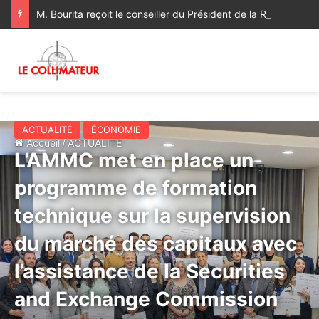
M. Bourita reçoit le conseiller du Président de la République de Roumanie, porteur d’un message adressé à SM le Roi
ACTUALITÉ
ÉCONOMIE
Accueil
/
ACTUALITÉ
L’AMMC met en place un
programme de formation
technique sur la supervision
du marché des capitaux avec
l’assistance de la Securities
and Exchange Commission