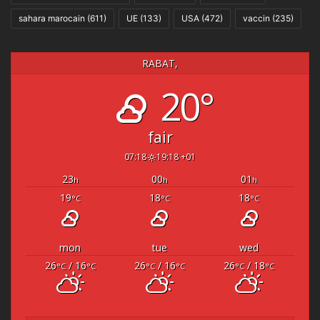
sahara marocain
(611)
UE
(133)
USA
(472)
vaccin
(235)
RABAT,
20°
fair
07:18
19:18 +01
23
00
01
h
h
h
19
18
18
°C
°C
°C
mon
tue
wed
26
/ 16
26
/ 16
26
/ 18
°C
°C
°C
°C
°C
°C