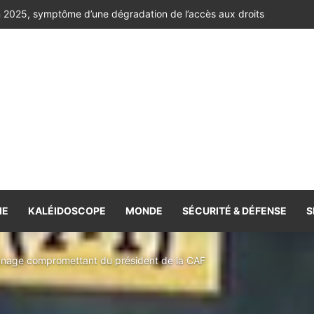
auréats de la 56e édition
IE
KALÉIDOSCOPE
MONDE
SÉCURITÉ & DÉFENSE
S
gnage compromettant du président de la CAF