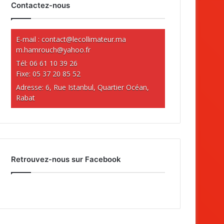
Contactez-nous
E-mail :
contact@lecollimateur.ma
m.hamrouch@yahoo.fr
Tél: 06 61 10 39 26
Fixe: 05 37 20 85 52
Adresse: 6, Rue Istanbul, Quartier Océan,
Rabat
Retrouvez-nous sur Facebook