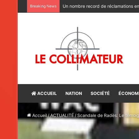
Prix du Maroc du Livre : la liste des l
Breaking News
ACCUEIL
NATION
SOCIÉTÉ
ÉCONOM
Accueil
/
ACTUALITÉ
/
Scandale de Radès: Le témoi