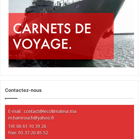
Contactez-nous
E-mail :
contact@lecollimateur.ma
m.hamrouch@yahoo.fr
Tél: 06 61 10 39 26
Fixe: 05 37 20 85 52