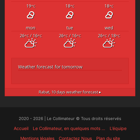
19
18
18
°C
°C
°C
mon
tue
wed
26
/ 16
26
/ 16
26
/ 18
°C
°C
°C
°C
°C
°C
Weather forecast for tomorrow
Rabat,
10 days weather forecast ▸
2020 - 2026 | Le Collimateur © Tous droits réservés
Accueil
Le Collimateur, en quelques mots …
L’équipe
Mentions légales
Contactez Nous
Plan du site