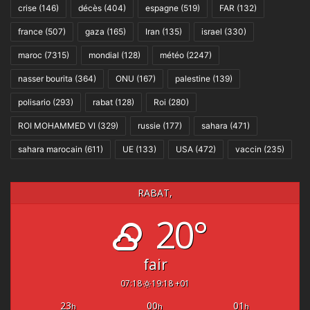
crise
(146)
décès
(404)
espagne
(519)
FAR
(132)
france
(507)
gaza
(165)
Iran
(135)
israel
(330)
maroc
(7315)
mondial
(128)
météo
(2247)
nasser bourita
(364)
ONU
(167)
palestine
(139)
polisario
(293)
rabat
(128)
Roi
(280)
ROI MOHAMMED VI
(329)
russie
(177)
sahara
(471)
sahara marocain
(611)
UE
(133)
USA
(472)
vaccin
(235)
RABAT,
20°
fair
07:18
19:18 +01
23
00
01
h
h
h