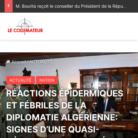
M. Bourita reçoit le conseiller du Président de la République de Roumanie, porteur d’un message adressé à SM le Roi
Accueil
/
ACTUALITÉ
ACTUALITÉ
NATION
RÉACTIONS ÉPIDERMIQUES
ET FÉBRILES DE LA
DIPLOMATIE ALGÉRIENNE:
SIGNES D’UNE QUASI-