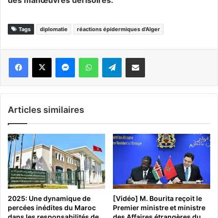
des manœuvres dérisoires.
Tags
diplomatie
réactions épidermiques d'Alger
Messenger
WhatsApp
Telegram
Partager par email
Articles similaires
2025: Une dynamique de
[Vidéo] M. Bourita reçoit le
percées inédites du Maroc
Premier ministre et ministre
dans les responsabilités de
des Affaires étrangères du