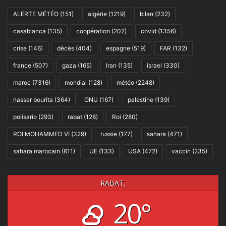
ALERTE MÉTÉO
(151)
algérie
(1219)
bilan
(232)
casablanca
(135)
coopération
(202)
covid
(1356)
crise
(146)
décès
(404)
espagne
(519)
FAR
(132)
france
(507)
gaza
(165)
Iran
(135)
israel
(330)
maroc
(7316)
mondial
(128)
météo
(2248)
nasser bourita
(364)
ONU
(167)
palestine
(139)
polisario
(293)
rabat
(128)
Roi
(280)
ROI MOHAMMED VI
(329)
russie
(177)
sahara
(471)
sahara marocain
(611)
UE
(133)
USA
(472)
vaccin
(235)
RABAT,
20°