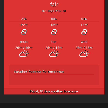
fair
07:18
19:18 +01
23
00
01
h
h
h
19
18
18
°C
°C
°C
mon
tue
wed
26
/ 16
26
/ 16
26
/ 18
°C
°C
°C
°C
°C
°C
Weather forecast for tomorrow
Rabat,
10 days weather forecast ▸