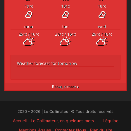
19
18
18
°C
°C
°C
mon
tue
wed
26
/ 16
26
/ 16
26
/ 18
°C
°C
°C
°C
°C
°C
Weather forecast for tomorrow
Rabat,
climate ▸
2020 - 2026 | Le Collimateur © Tous droits réservés
Accueil
Le Collimateur, en quelques mots …
L’équipe
Mentions légales
Contactez Nous
Plan du site