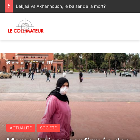
Lekjaâ vs Akhannouch, le baiser de la mort?
Accueil
/
ACTUALITÉ
ACTUALITÉ
SOCIÉTÉ