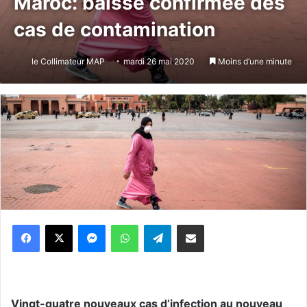
Maroc: baisse confirmée des
cas de contamination
le Collimateur MAP
mardi 26 mai 2020
Moins d’une minute
Messenger
WhatsApp
Telegram
Partager par email
Vingt-quatre nouveaux cas d’infection au nouveau