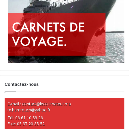
Contactez-nous
E-mail :
contact@lecollimateur.ma
m.hamrouch@yahoo.fr
Tél: 06 61 10 39 26
Fixe: 05 37 20 85 52