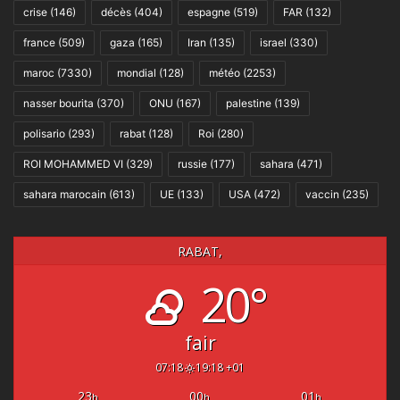
crise
(146)
décès
(404)
espagne
(519)
FAR
(132)
france
(509)
gaza
(165)
Iran
(135)
israel
(330)
maroc
(7330)
mondial
(128)
météo
(2253)
nasser bourita
(370)
ONU
(167)
palestine
(139)
polisario
(293)
rabat
(128)
Roi
(280)
ROI MOHAMMED VI
(329)
russie
(177)
sahara
(471)
sahara marocain
(613)
UE
(133)
USA
(472)
vaccin
(235)
RABAT,
20°
fair
07:18
19:18 +01
23
00
01
h
h
h