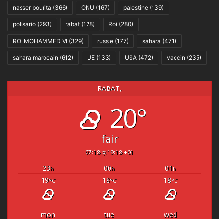
nasser bourita
(366)
ONU
(167)
palestine
(139)
polisario
(293)
rabat
(128)
Roi
(280)
ROI MOHAMMED VI
(329)
russie
(177)
sahara
(471)
sahara marocain
(612)
UE
(133)
USA
(472)
vaccin
(235)
RABAT,
20°
fair
07:18
19:18 +01
23
00
01
h
h
h
19
18
18
°C
°C
°C
mon
tue
wed