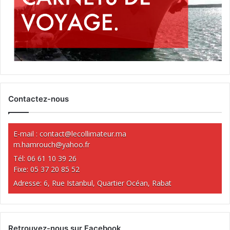
Contactez-nous
E-mail :
contact@lecollimateur.ma
m.hamrouch@yahoo.fr
Tél: 06 61 10 39 26
Fixe: 05 37 20 85 52
Adresse: 6, Rue Istanbul, Quartier Océan, Rabat
Retrouvez-nous sur Facebook