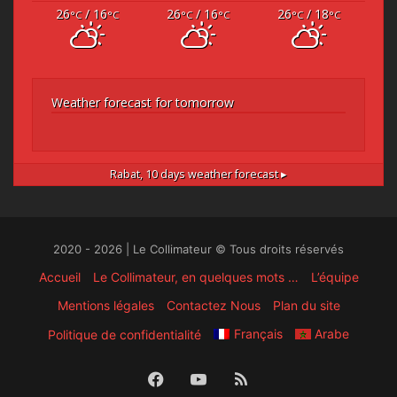
26
/ 16
26
/ 16
26
/ 18
°C
°C
°C
°C
°C
°C
Weather forecast for tomorrow
Rabat,
10 days weather forecast ▸
2020 - 2026 | Le Collimateur © Tous droits réservés
Accueil
Le Collimateur, en quelques mots …
L’équipe
Mentions légales
Contactez Nous
Plan du site
Français
Arabe
Politique de confidentialité
Facebook
YouTube
RSS