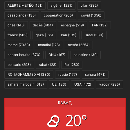
ALERTE MÉTÉO
(151)
algérie
(1221)
bilan
(232)
casablanca
(135)
coopération
(205)
covid
(1356)
crise
(146)
décès
(404)
espagne
(519)
FAR
(132)
france
(509)
gaza
(165)
Iran
(135)
israel
(330)
maroc
(7333)
mondial
(128)
météo
(2254)
nasser bourita
(370)
ONU
(167)
palestine
(139)
polisario
(293)
rabat
(128)
Roi
(280)
ROI MOHAMMED VI
(330)
russie
(177)
sahara
(471)
sahara marocain
(613)
UE
(133)
USA
(472)
vaccin
(235)
RABAT,
20°