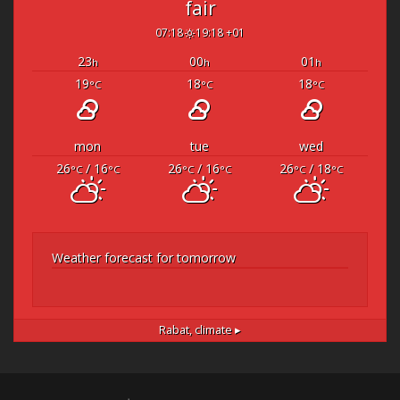
fair
07:18
19:18 +01
23
00
01
h
h
h
19
18
18
°C
°C
°C
mon
tue
wed
26
/ 16
26
/ 16
26
/ 18
°C
°C
°C
°C
°C
°C
Weather forecast for tomorrow
Rabat,
climate ▸