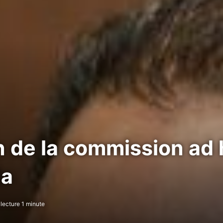
an de la commission ad 
la
lecture 1 minute