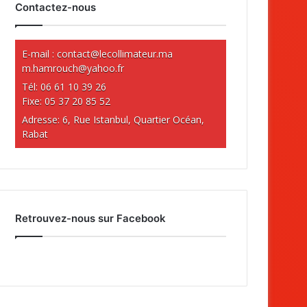
Contactez-nous
E-mail :
contact@lecollimateur.ma
m.hamrouch@yahoo.fr
Tél: 06 61 10 39 26
Fixe: 05 37 20 85 52
Adresse: 6, Rue Istanbul, Quartier Océan,
Rabat
Retrouvez-nous sur Facebook