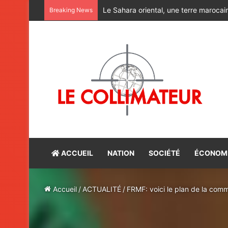
Alerte rouge : Halte aux charlatans du
Breaking News
ACCUEIL
NATION
SOCIÉTÉ
ÉCONOM
Accueil
/
ACTUALITÉ
/
FRMF: voici le plan de la comm