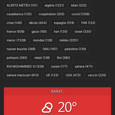
ALERTE MÉTÉO
(151)
algérie
(1221)
bilan
(232)
casablanca
(135)
coopération
(205)
covid
(1356)
crise
(146)
décès
(404)
espagne
(519)
FAR
(132)
france
(508)
gaza
(165)
Iran
(135)
israel
(330)
maroc
(7328)
mondial
(128)
météo
(2251)
nasser bourita
(369)
ONU
(167)
palestine
(139)
polisario
(293)
rabat
(128)
Roi
(280)
ROI MOHAMMED VI
(329)
russie
(177)
sahara
(471)
sahara marocain
(613)
UE
(133)
USA
(472)
vaccin
(235)
RABAT,
20°