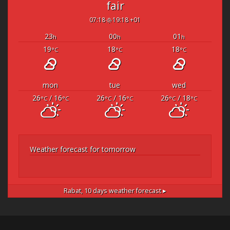
fair
07:18
19:18 +01
23
00
01
h
h
h
19
18
18
°C
°C
°C
mon
tue
wed
26
/ 16
26
/ 16
26
/ 18
°C
°C
°C
°C
°C
°C
Weather forecast for tomorrow
Rabat,
10 days weather forecast ▸