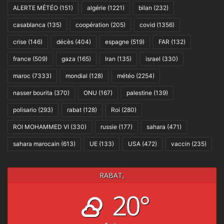
ALERTE MÉTÉO
(151)
algérie
(1221)
bilan
(232)
casablanca
(135)
coopération
(205)
covid
(1356)
crise
(146)
décès
(404)
espagne
(519)
FAR
(132)
france
(509)
gaza
(165)
Iran
(135)
israel
(330)
maroc
(7333)
mondial
(128)
météo
(2254)
nasser bourita
(370)
ONU
(167)
palestine
(139)
polisario
(293)
rabat
(128)
Roi
(280)
ROI MOHAMMED VI
(330)
russie
(177)
sahara
(471)
sahara marocain
(613)
UE
(133)
USA
(472)
vaccin
(235)
RABAT,
20°