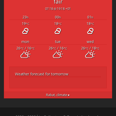
fair
07:18
19:18 +01
23
00
01
h
h
h
19
18
18
°C
°C
°C
mon
tue
wed
26
/ 16
26
/ 16
26
/ 18
°C
°C
°C
°C
°C
°C
Weather forecast for tomorrow
Rabat,
climate ▸