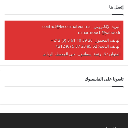
إتصل بنا
البريد الإلكتروني :
contact@lecollimateur.ma
m.hamrouch@yahoo.fr
الهاتف المحمول:
+212 (0) 6 61 10 39 26
الهاتف الثابت:
+212 (0) 5 37 20 85 52
العنوان : 6، زنقة إسطنبول، حي المحيط، الرباط
تابعونا على الفايسبوك