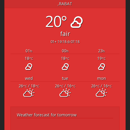
RABAT,
20°
fair
19:18 +01
07:18
01
00
23
h
h
h
18
18
19
°C
°C
°C
wed
tue
mon
26
/ 18
26
/ 16
26
/ 16
°C
°C
°C
°C
°C
°C
Weather forecast for tomorrow