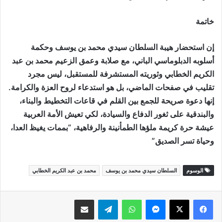
خاتمة
إن استحضار هيبة السلطان سيدي محمد بن يوسف وحكمة
أسلوبه الدبلوماسي الباني، مع صلابة وعمق الزعيم محمد بن عبد
الكريم الخطابي وثوريته المستشرفة للمستقبل، ليس مجرد
تقليب في صفحات الماضي، بل هو استدعاء لروح العزة والكرامة.
إنها دعوة صريحة للجمع بين القلم في قاعات التخطيط والبناء،
والبندقية على ثغور الدفاع والسيادة، لكي تعيش الأمة العربية
عيشة حرة كريمة ملؤها الطمأنينة والرفاهية، “بممات يغيظ العدا،
وحياة تسر الصديق”
الوسوم
السلطان سيدي محمد بن يوسف
محمد بن عبد الكريم الخطابي
ماسنجر
واتساب
تيلقرام
مشاركة عبر البريد