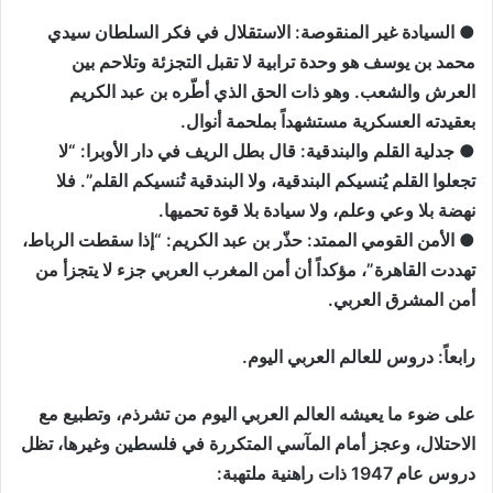
● السيادة غير المنقوصة: الاستقلال في فكر السلطان سيدي
محمد بن يوسف هو وحدة ترابية لا تقبل التجزئة وتلاحم بين
العرش والشعب. وهو ذات الحق الذي أطّره بن عبد الكريم
بعقيدته العسكرية مستشهداً بملحمة أنوال.
● جدلية القلم والبندقية: قال بطل الريف في دار الأوبرا: “لا
تجعلوا القلم يُنسيكم البندقية، ولا البندقية تُنسيكم القلم”. فلا
نهضة بلا وعي وعلم، ولا سيادة بلا قوة تحميها.
● الأمن القومي الممتد: حذّر بن عبد الكريم: “إذا سقطت الرباط،
تهددت القاهرة”، مؤكداً أن أمن المغرب العربي جزء لا يتجزأ من
أمن المشرق العربي.
رابعاً: دروس للعالم العربي اليوم.
على ضوء ما يعيشه العالم العربي اليوم من تشرذم، وتطبيع مع
الاحتلال، وعجز أمام المآسي المتكررة في فلسطين وغيرها، تظل
دروس عام 1947 ذات راهنية ملتهبة: