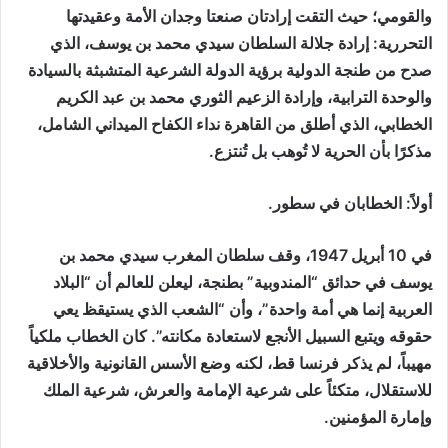
والقومي؛ حيث التقت إرادتان صنعتا وجدان الأمة وعقيدتها
التحررية: إرادة جلالة السلطان سيدي محمد بن يوسف، الذي
صدح من طنجة الدولية برؤية الدولة الشرعية المتشبثة بالسيادة
والوحدة الترابية، وإرادة الزعيم الثوري محمد بن عبد الكريم
الخطابي، الذي أطلق من القاهرة نداء الكفاح الميداني الشامل،
مذكرًا بأن الحرية لا تُوهب بل تُنتزع.
أولاً: الخطابان في سطور.
في 10 أبريل 1947، وقف سلطان المغرب سيدي محمد بن
يوسف في حدائق “المندوبية” بطنجة، ليعلن للعالم أن “البلاد
العربية إنما هي أمة واحدة”، وأن “الشعب الذي يستيقظ يعي
حقوقه ويتبع السبيل الأنجع لاستعادة مكانته”. كان الخطاب ملكياً
مهيباً، لم يذكر فرنسا قط، لكنه وضع الأسس القانونية والأخلاقية
للاستقلال، متكئاً على شرعية الإمامة والعرش، شرعية الملك
وإمارة المؤمنين.