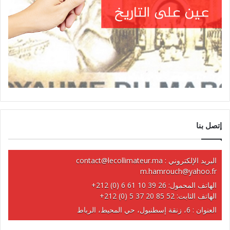
إتصل بنا
البريد الإلكتروني :
contact@lecollimateur.ma
m.hamrouch@yahoo.fr
الهاتف المحمول:
+212 (0) 6 61 10 39 26
الهاتف الثابت:
+212 (0) 5 37 20 85 52
العنوان : 6، زنقة إسطنبول، حي المحيط، الرباط