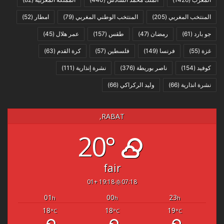
المنتخب المغربي
(205)
المنتخب الوطني المغربي
(79)
امطار
(52)
جو بارد
(61)
رمضان
(47)
طقس
(157)
عمر هلال
(45)
غزة
(55)
فرنسا
(149)
فلسطين
(57)
كرة القدم
(63)
كوفيد
(154)
ناصر بوريطة
(376)
نشرة إنذارية
(111)
نشرة انذارية
(66)
وليد الركراكي
(66)
RABAT,
20°
fair
19:18 +01
07:18
01
00
23
h
h
h
18
18
19
°C
°C
°C