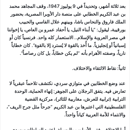
بعد ثلاثة أشهر، وتحديداً في 9 يوليوز 1947، وقف المجاهد محمد
بن عبد الكريم الخطابي على منصة دار الأوبرا المصرية، بحضور
الملك فاروق والنحاس باشا، وبينهم علال الفاسي والحبيب
بورقيبة، ليقول: “يا أبناء النيل، يا أحفاد عمرو بن العاص، يا إخواننا
في مصر العروبة والإسلام.. الاستعمار كله واحد. فرنسياً كان أو
إسبانياً أو إنجليزياً. ما أُخذ بالقوة لا يُسترد إلا بالقوة”. كان خطاباً
نارياً، وصفته الأهرام بأنه “لم يكن خطاباً، بل كان رصاصاً”.
ثانياً: نقاط الالتقاء والاختلاف.
عند وضع الخطابين في متوازي سردي، نكتشف تلاحماً عبقرياً لا
تعارض فيه. يتفق الرجلان على الجوهر: إنهاء الحماية، الوحدة
الترابية (ترابية للعرش، مغاربية للثائر)، مركزية القضية
الفلسطينية التي اعتبرها بن عبد الكريم “جرحاً مثل جرح الريف”،
والانتماء للأمة العربية كياناً واحداً.
أما الاختلاف، ففي الأسلوب والوسيلة. اعتمد السلطان سسدي