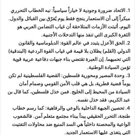
1. الاتحاد ضرورة وجودية لا خياراً سياسياً: نبه الخطاب التحرري
مبكراً إلى أن الاستعمار ينجح فقط يوم يُفرّق بين القبائل والدول.
اليوم، أثبتت الأزمات المتلاحقة أن غياب التضامن العربي هو
الثغرة الكبرى التي تنفذ منها التدخلات الأجنبية.
2. الحق الأعزل يتبدد في عالم القوة: الدبلوماسية والقانون
الدولي (القلم) يظلان بلا قيمة في غياب القوة الردعية (البندقية)
التي تحميهما. إن العبرة تقتضي بناء جبهات دفاعية عربية قوية
تؤمن السيادة الوطنية.
3. وحدة المصير ومحورية فلسطين: القضية الفلسطينية لم تكن
يوماً قضية قطرية، بل هي قلب الأمن القومي وصمام أمان
السيادة من المحيط إلى الخليج. فمن خذل فلسطين، كما قال بن
عبد الكريم، فقد خذل نفسه.
4. تحصين الجبهة الداخلية بالوعي والرفاهية: كما رسم خطاب
طنجة، التحرر الحقيقي يبدأ ببناء مجتمع متعلم آمن. فالشعوب
الواعية والمحصنة داخلياً هي السد المنيع ضد محاولات التفتيت
التي يتغذى عليها الاستعمار الجديد.