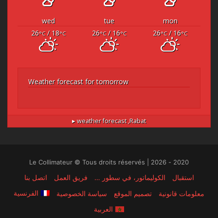
wed
tue
mon
26
/ 18
26
/ 16
26
/ 16
°C
°C
°C
°C
°C
°C
Weather forecast for tomorrow
weather forecast ▸
Rabat,
2020 - 2026 | Le Collimateur © Tous droits réservés
استقبال
الكوليماتور، في سطور …
فريق العمل
اتصل بنا
الفرنسية
معلومات قانونية
تصميم الموقع
سياسة الخصوصية
العربية