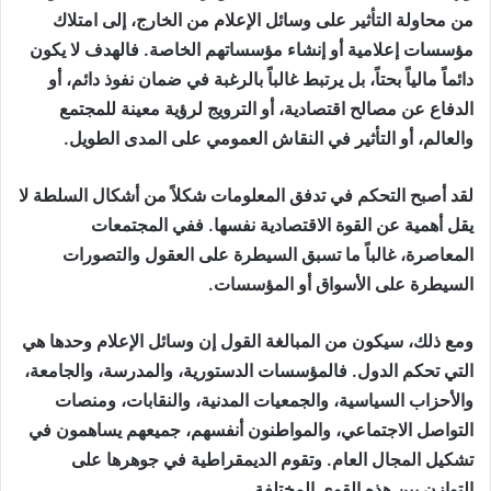
من محاولة التأثير على وسائل الإعلام من الخارج، إلى امتلاك
مؤسسات إعلامية أو إنشاء مؤسساتهم الخاصة. فالهدف لا يكون
دائماً مالياً بحتاً، بل يرتبط غالباً بالرغبة في ضمان نفوذ دائم، أو
الدفاع عن مصالح اقتصادية، أو الترويج لرؤية معينة للمجتمع
والعالم، أو التأثير في النقاش العمومي على المدى الطويل.
لقد أصبح التحكم في تدفق المعلومات شكلاً من أشكال السلطة لا
يقل أهمية عن القوة الاقتصادية نفسها. ففي المجتمعات
المعاصرة، غالباً ما تسبق السيطرة على العقول والتصورات
السيطرة على الأسواق أو المؤسسات.
ومع ذلك، سيكون من المبالغة القول إن وسائل الإعلام وحدها هي
التي تحكم الدول. فالمؤسسات الدستورية، والمدرسة، والجامعة،
والأحزاب السياسية، والجمعيات المدنية، والنقابات، ومنصات
التواصل الاجتماعي، والمواطنون أنفسهم، جميعهم يساهمون في
تشكيل المجال العام. وتقوم الديمقراطية في جوهرها على
التوازن بين هذه القوى المختلفة.