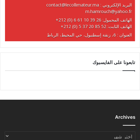
البريد الإلكتروني :
contact@lecollimateur.ma
m.hamrouch@yahoo.fr
الهاتف المحمول:
+212 (0) 6 61 10 39 26
الهاتف الثابت:
+212 (0) 5 37 20 85 52
العنوان : 6، زنقة إسطنبول، حي المحيط، الرباط
تابعونا على الفايسبوك
Archives
Archives