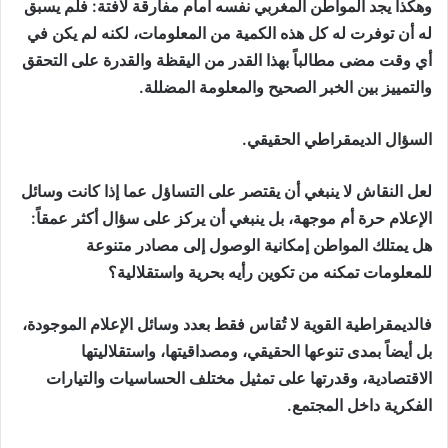
وهكذا يجد المواطن المغربي نفسه أمام مفارقة لافتة: فلم يسبق
له أن توفرت له كل هذه الكمية من المعلومات، لكنه لم يكن في
أي وقت مضى مطالباً بهذا القدر من اليقظة والقدرة على التحقق
والتمييز بين الخبر الصحيح والمعلومة المضللة.
السؤال الديمقراطي الحقيقي.
لعل النقاش لا ينبغي أن يقتصر على التساؤل عما إذا كانت وسائل
الإعلام حرة أم موجهة، بل ينبغي أن يركز على سؤال أكثر عمقاً:
هل يمتلك المواطن إمكانية الوصول إلى مصادر متنوعة
للمعلومات تمكنه من تكوين رأيه بحرية واستقلالية؟
فالديمقراطية القوية لا تُقاس فقط بعدد وسائل الإعلام الموجودة،
بل أيضاً بمدى تنوعها الحقيقي، ومصداقيتها، واستقلاليتها
الاقتصادية، وقدرتها على تمثيل مختلف الحساسيات والتيارات
الفكرية داخل المجتمع.