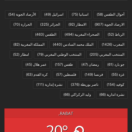
أحوال الطقس
(58)
اسبانيا
(75)
اسرائيل
(49)
الأرصاد الجوية
(54)
الارصاد الجوية
(907)
الامطار
(92)
الجزائر
(325)
الحرارة
(70)
الرباط
(52)
الصحراء المغربية
(494)
الطقس
(463)
المغرب
(1426)
الملك محمد السادس
(440)
المملكة المغربية
(82)
المنتخب المغربي
(205)
المنتخب الوطني المغربي
(79)
امطار
(52)
جو بارد
(61)
رمضان
(47)
طقس
(157)
عمر هلال
(45)
غزة
(55)
فرنسا
(149)
فلسطين
(57)
كرة القدم
(63)
كوفيد
(154)
ناصر بوريطة
(376)
نشرة إنذارية
(111)
نشرة انذارية
(66)
وليد الركراكي
(66)
RABAT,
20°