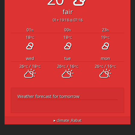
fair
19:18 +01
07:18
01
00
23
h
h
h
18
18
19
°C
°C
°C
wed
tue
mon
26
/ 18
26
/ 16
26
/ 16
°C
°C
°C
°C
°C
°C
Weather forecast for tomorrow
climate ▸
Rabat,