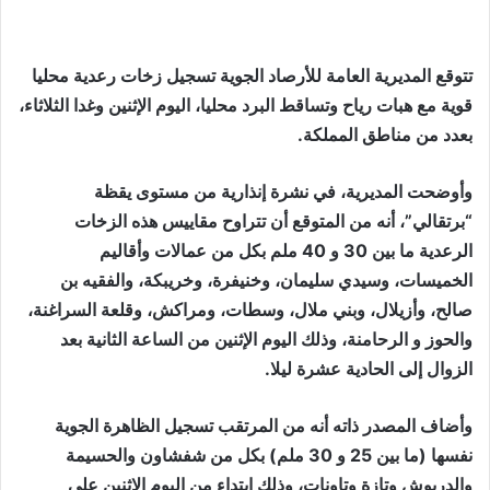
تتوقع المديرية العامة للأرصاد الجوية تسجيل زخات رعدية محليا
قوية مع هبات رياح وتساقط البرد محليا، اليوم الإثنين وغدا الثلاثاء،
بعدد من مناطق المملكة.
وأوضحت المديرية، في نشرة إنذارية من مستوى يقظة
“برتقالي”، أنه من المتوقع أن تتراوح مقاييس هذه الزخات
الرعدية ما بين 30 و 40 ملم بكل من عمالات وأقاليم
الخميسات، وسيدي سليمان، وخنيفرة، وخريبكة، والفقيه بن
صالح، وأزيلال، وبني ملال، وسطات، ومراكش، وقلعة السراغنة،
والحوز و الرحامنة، وذلك اليوم الإثنين من الساعة الثانية بعد
الزوال إلى الحادية عشرة ليلا.
وأضاف المصدر ذاته أنه من المرتقب تسجيل الظاهرة الجوية
نفسها (ما بين 25 و 30 ملم) بكل من شفشاون والحسيمة
والدريوش وتازة وتاونات، وذلك ابتداء من اليوم الإثنين على