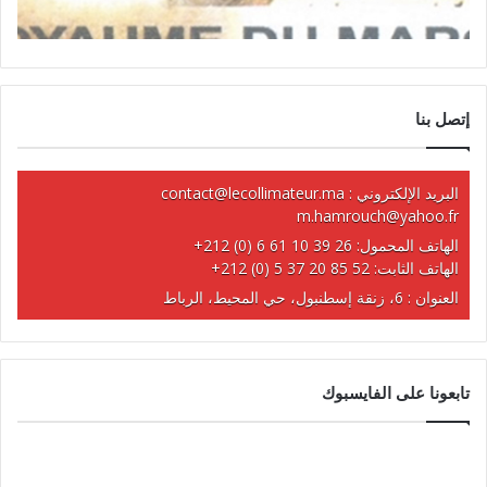
إتصل بنا
البريد الإلكتروني :
contact@lecollimateur.ma
m.hamrouch@yahoo.fr
الهاتف المحمول:
+212 (0) 6 61 10 39 26
الهاتف الثابت:
+212 (0) 5 37 20 85 52
العنوان : 6، زنقة إسطنبول، حي المحيط، الرباط
تابعونا على الفايسبوك