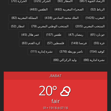
الارصاد الجوية
(907)
الامطار
(92)
الجزائر
(325)
الحرارة
(70)
الرباط
(52)
الصحراء المغربية
(492)
الطقس
(463)
المغرب
(1425)
الملك محمد السادس
(438)
المملكة المغربية
(82)
المنتخب المغربي
(205)
المنتخب الوطني المغربي
(79)
امطار
(52)
جو بارد
(61)
رمضان
(47)
طقس
(157)
عمر هلال
(45)
غزة
(55)
فرنسا
(149)
فلسطين
(57)
كرة القدم
(63)
كوفيد
(154)
ناصر بوريطة
(376)
نشرة إنذارية
(111)
نشرة انذارية
(66)
وليد الركراكي
(66)
RABAT,
20°
fair
19:18 +01
07:18